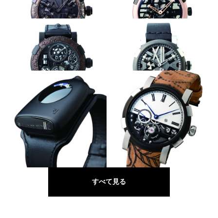
ーブ
蒸気機関の世界観をベゼルに
宇宙開発の夢を腕に
ROMAIN JEROME
ROMAIN JEROME
スチームパンク ブラック オー
スカイラブ 48 レッド
ト エングレーブ
タイタニックのDNA
蒸気船を象る文字盤
ROMAIN JEROME
ROMAIN JEROME
スチームパンク トゥールビヨ
スチームパンク
ン タイタニック
時計界の奇才とコラボ！
エナメルとタトゥーで時計を着飾る
ROMAIN JEROME
ROMAIN JEROME
サブクラフト スピードメタル
タトゥーDNA BY ゾイル
すべて見る