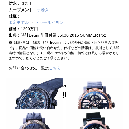
防水：
3気圧
ムーブメント：
手巻き
仕様：
限定モデル
トゥールビヨン
価格：
1290万円
出典：
時計Begin 別冊付録 vol.80 2015 SUMMER P52
※掲載記事は、雑誌『時計Begin』および別冊に掲載された記事の抜粋
です。商品の価格や問い合わせ先、仕様などの情報は、原則として掲載
当時の情報となります。現在の仕様や価格、情報とは異なる場合があり
ますので、あらかじめご了承ください。
お問い合わせ先一覧は
こちら
PICKUP PRODUCT
関連時計
タコを掲げたダイバーズ
工芸的なベゼルで個性を強調
ROMAIN JEROME
ROMAIN JEROME
オクトパス ルーメ
スカイラブ 48 レッドエングレ