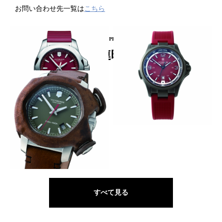
お問い合わせ先一覧は
こちら
PICKUP PRODUCT
関連時計
着脱ボンパーで2つの顔に
3つのLEDを装備
VICTORINOX SWISS ARMY
VICTORINOX SWISS ARMY
イノックス レッド
ナイトビジョン
ケースをレザーで着飾る
VICTORINOX SWISS ARMY
イノックス REMADE IN
SWITZERLAND
すべて見る