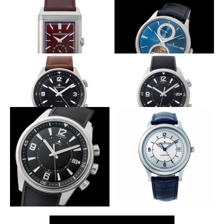
ベースムーブも進化型
細部を精査し更なる進化
JAEGER-LECOULTRE
JAEGER-LECOULTRE
マスター・ウルトラスリム・パ
マスター・ウルトラスリム・デ
ーペチュアル エナメル
イト
モードな深い赤
工芸的な美しさと高精度とが両立
JAEGER-LECOULTRE
JAEGER-LECOULTRE
レベルソ・トリビュート・スモ
マスター・ウルトラスリム・ト
ールセコンド
ゥールビヨン エナメル
上質なシンプルに装う
初代と同じWリューズ
JAEGER-LECOULTRE
JAEGER-LECOULTRE
ジャガー・ルクルト ポラリ
ジャガー・ルクルト ポラリ
ス・オートマティック
ス・デイト
ゴングの音色で時の訪れを知らせる
ヴィンテージを宿す中3針
JAEGER-LECOULTRE
JAEGER-LECOULTRE
ジャガー・ルクルト ポラリ
マスター・コントロール・デイ
ス・メモボックス
ト