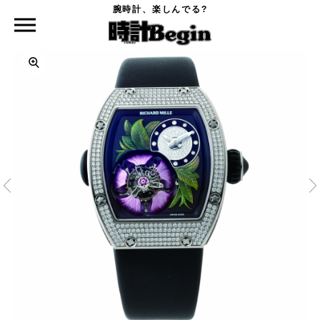
腕時計、楽しんでる?
時計Begin TOP
RICHARD MILLE
RM19-02 トゥールビヨン“フルール”