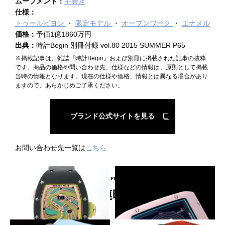
ムーブメント：
手巻き
仕様：
トゥールビヨン
限定モデル
オープンワーク
エナメル
価格：
予価1億1860万円
出典：
時計Begin 別冊付録 vol.80 2015 SUMMER P65
※掲載記事は、雑誌『時計Begin』および別冊に掲載された記事の抜粋
です。商品の価格や問い合わせ先、仕様などの情報は、原則として掲載
当時の情報となります。現在の仕様や価格、情報とは異なる場合があり
ますので、あらかじめご了承ください。
ブランド公式サイトを見る
お問い合わせ先一覧は
こちら
PICKUP PRODUCT
関連時計
グランフー・エナメル！
細密な手彫金でグミを形作る