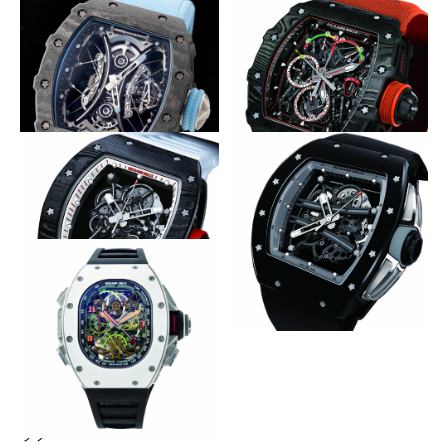
RICHARD MILLE
RICHARD MILLE
RM 073 オートマティック スセ
RM 16-01 オートマティック レ
ット
グリース
リシャール・ミルの真骨頂、軽くて
40gにまとめ上げた複雑機構
強い複雑時計
RICHARD MILLE
RICHARD MILLE
RM 50-30 ウルトラライト トゥ
RM 53-01 トゥールビヨン パブ
ールビヨン スプリットセコン
ロ・マクドナウ
ド クロノグラフ マクラーレン
F1
軽くてタフな日本限定
精悍なる非対称ケース
RICHARD MILLE
RICHARD MILLE
RM 055 ジャパン・レッド
RM 60-01 ヨハン・ブレイク グ
レーエディション
華やぐ色のコンプリケーション
RICHARD MILLE
RM 50-02 ACJ トゥールビヨン
スプリットセコンド クロノグ
ラフ