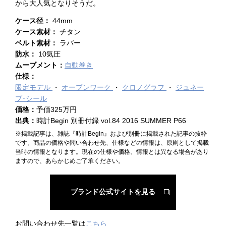
から大人気となりそうだ。
ケース径：
44mm
ケース素材：
チタン
ベルト素材：
ラバー
防水：
10気圧
ムーブメント：
自動巻き
仕様：
限定モデル
オープンワーク
クロノグラフ
ジュネー
ブ･シール
価格：
予価325万円
出典：
時計Begin 別冊付録 vol.84 2016 SUMMER P66
※掲載記事は、雑誌『時計Begin』および別冊に掲載された記事の抜粋
です。商品の価格や問い合わせ先、仕様などの情報は、原則として掲載
当時の情報となります。現在の仕様や価格、情報とは異なる場合があり
ますので、あらかじめご了承ください。
ブランド公式サイトを見る
お問い合わせ先一覧は
こちら