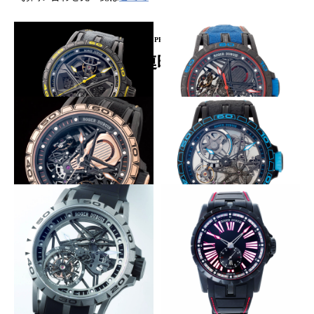
PICKUP PRODUCT
関連時計
エンジンルームに見立てたダイヤル
Wテンプのカラバリ
ROGER DUBUIS
ROGER DUBUIS
エクスカリバー ウラカン ペル
エクスカリバー アヴェンタド
フォマンテ
ール S ブルー
高精度Wテンプの〝エンジン〞搭載
F1のロマンを伝える
ROGER DUBUIS
ROGER DUBUIS
エクスカリバー アヴェンタド
エクスカリバー スパイダー ピ
ール S ピンクゴールド
レリ オートマティック スケル
トン
クモの巣に見立てた星型フレーム
ローマ数字が際立つ白×赤
ROGER DUBUIS
ROGER DUBUIS
エクスカリバー スパイダー
エクスカリバー 45 オートマテ
フライングトゥールビヨン ス
ィック