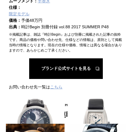
ムーブメント：
手巻き
仕様：
限定モデル
価格：
予価48万円
出典：
時計Begin 別冊付録 vol.88 2017 SUMMER P48
※掲載記事は、雑誌『時計Begin』および別冊に掲載された記事の抜粋
です。商品の価格や問い合わせ先、仕様などの情報は、原則として掲載
当時の情報となります。現在の仕様や価格、情報とは異なる場合があり
ますので、あらかじめご了承ください。
ブランド公式サイトを見る
お問い合わせ先一覧は
こちら
PICKUP PRODUCT
関連時計
闇に光る月が満ち欠け
オールドムーブ搭載機