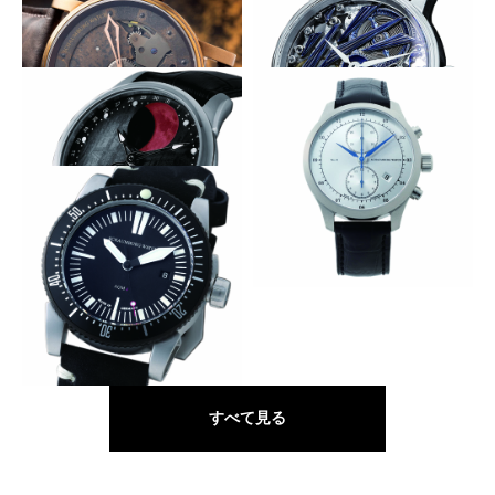
SCHAUMBURG WATCH
SCHAUMBURG WATCH
ムーン ネブラ
クラシコ 1930
真に“焼けた”古色をまとう
裏と表をに青い氷を従える
SCHAUMBURG WATCH
SCHAUMBURG WATCH
スチームパンク
グラシエ
巨大な赤い月が満ち欠け
ドイツ流の古典に身を包む
SCHAUMBURG WATCH
SCHAUMBURG WATCH
ブラッドムーン
クロノグラフ No.1
適度なミリタリーで味付け
SCHAUMBURG WATCH
AQM 4 1/2
すべて見る