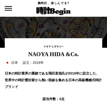
腕時計、楽しんでる?
時計Begin TOP
時計を探す
NAOYA HIDA &Co.
ナオヤ ヒダ＆コー
NAOYA HIDA &Co.
日本
設立：2018年
日本の時計業界の重鎮である飛田直哉氏が2018年に設立した、
世界中の時計愛好家から熱い視線を集める日本の高級機械式時計
ブランド
該当件数：
3点