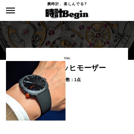
腕時計、楽しんでる?
時計Begin TOP
タグ
ハインリッヒモーザー
TAG
#ハインリッヒモーザー
該当件数：
1点
Watches and Wonders Geneva
2026 新作速報 Part.9