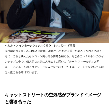
ハミルトン インターナショナルＣＥＯ シルバン・ドラ氏
同社副社長を経て2011年より現職。写真からもわかる通りの気さくなお人柄のう
ちに、これと決めたらトコトン突っ走る情熱を秘める。ちなみにハミルトンのライ
ンナップの中で、個人的なお気に入りは？の問いに「カーキ フィールド」と即
答。「ハミルトンのミリタリーＤＮＡが全て詰まった１本。ジーンズを穿いてる時
は大抵これを着けています」
キャットストリートの空気感がブランドイメージ
と響き合った