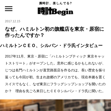
腕時計、楽しんでる?
時計Begin TOP
特集
なぜ、ハミルトン初の旗艦店を東京・原宿に作ったんですか？
2017.12.15
なぜ、ハミルトン初の旗艦店を東京・原宿に
作ったんですか？
ハミルトンＣＥＯ、シルバン・ドラ氏インタビュー
2017年11月、東京・原宿に「ハミルトンブティック 東京キャッ
トストリート」がオープンした。意外に感じるかもしれないが、
じつは名門ハミルトンが直営路面店を作るのは、長い歴史を振り
返っても今回が初。生まれ故郷のアメリカでも、現在本拠を置く
スイスでもなく、なぜ東京にフラッグシップショップを開いたの
か？ 理由を先ごろ来日したＣＥＯシルバン・ドラ氏に聞いた。