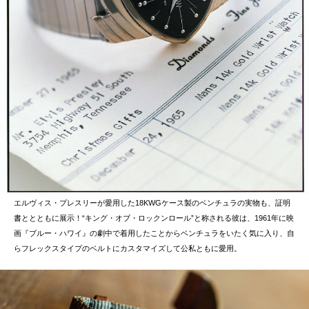
エルヴィス・プレスリーが愛用した18KWGケース製のベンチュラの実物も、証明
書ととともに展示！“キング・オブ・ロックンロール”と称される彼は、1961年に映
画『ブルー・ハワイ』の劇中で着用したことからベンチュラをいたく気に入り、自
らフレックスタイプのベルトにカスタマイズして公私ともに愛用。