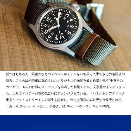
新作はもちろん、限定作などのスペシャルモデルをいち早く入手できるのも同店の
魅力。こちらは米陸軍に支給されたオリジナルの面影を最も色濃く残す“手巻きの
カーキ”に、NATO仕様のストラップを装着した特別モデル。文字盤やインデックス
も、よりヴィンテージ調の色合いにアレンジされている。「ハミルトンブティック
東京キャットストリート」の誕生を記念し、年内は同店のみ世界先行発売される。
「カーキ フィールド メカ」。手巻き。径38㎜。SSケース。５万3000円。