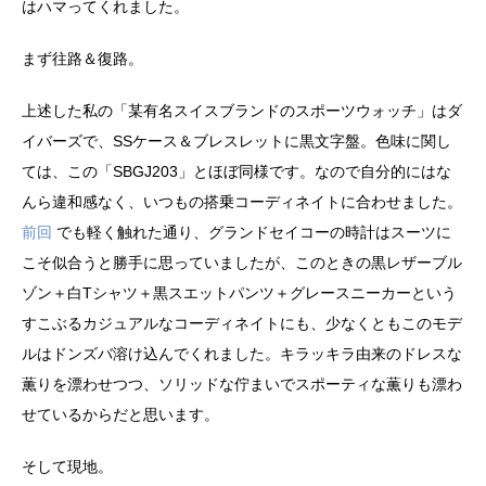
はハマってくれました。
まず往路＆復路。
上述した私の「某有名スイスブランドのスポーツウォッチ」はダ
イバーズで、SSケース＆ブレスレットに黒文字盤。色味に関し
ては、この「SBGJ203」とほぼ同様です。なので自分的にはな
んら違和感なく、いつもの搭乗コーディネイトに合わせました。
前回
でも軽く触れた通り、グランドセイコーの時計はスーツに
こそ似合うと勝手に思っていましたが、このときの黒レザーブル
ゾン＋白Tシャツ＋黒スエットパンツ＋グレースニーカーという
すこぶるカジュアルなコーディネイトにも、少なくともこのモデ
ルはドンズバ溶け込んでくれました。キラッキラ由来のドレスな
薫りを漂わせつつ、ソリッドな佇まいでスポーティな薫りも漂わ
せているからだと思います。
そして現地。