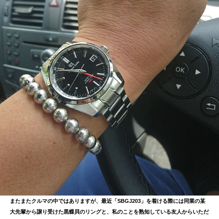
またまたクルマの中ではありますが、最近「SBGJ203」を着ける際には同業の某
大先輩から譲り受けた黒蝶貝のリングと、私のことを熟知している友人からいただ