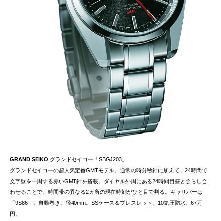
GRAND SEIKO
グランドセイコー「SBGJ203」
グランドセイコーの超人気定番GMTモデル。通常の時分秒針に加えて、24時間で
文字盤を一周する赤いGMT針を搭載。ダイヤル外周にある24時間目盛と照らし合
わせることで、時間帯の異なる2ヵ所の現在時刻がひと目で判る。キャリバーは
「9S86」。自動巻き。径40mm。SSケース＆ブレスレット。10気圧防水。67万
円。