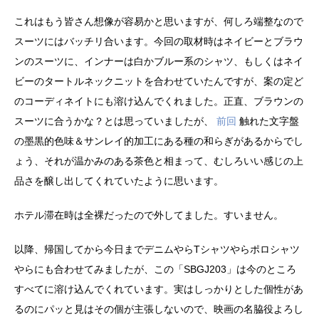
これはもう皆さん想像が容易かと思いますが、何しろ端整なので
スーツにはバッチリ合います。今回の取材時はネイビーとブラウ
ンのスーツに、インナーは白かブルー系のシャツ、もしくはネイ
ビーのタートルネックニットを合わせていたんですが、案の定ど
のコーディネイトにも溶け込んでくれました。正直、ブラウンの
スーツに合うかな？とは思っていましたが、
前回
触れた文字盤
の墨黒的色味＆サンレイ的加工にある種の和らぎがあるからでし
ょう、それが温かみのある茶色と相まって、むしろいい感じの上
品さを醸し出してくれていたように思います。
ホテル滞在時は全裸だったので外してました。すいません。
以降、帰国してから今日までデニムやらTシャツやらポロシャツ
やらにも合わせてみましたが、この「SBGJ203」は今のところ
すべてに溶け込んでくれています。実はしっかりとした個性があ
るのにパッと見はその個が主張しないので、映画の名脇役よろし