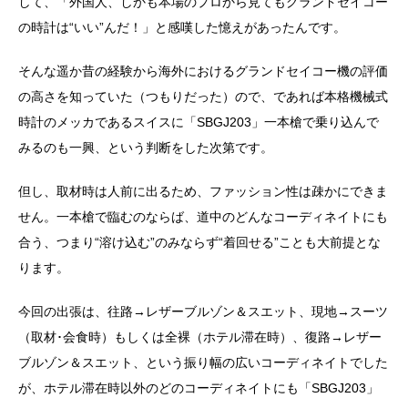
して、「外国人、しかも本場のプロから見てもグランドセイコー
の時計は“いい”んだ！」と感嘆した憶えがあったんです。
そんな遥か昔の経験から海外におけるグランドセイコー機の評価
の高さを知っていた（つもりだった）ので、であれば本格機械式
時計のメッカであるスイスに「SBGJ203」一本槍で乗り込んで
みるのも一興、という判断をした次第です。
但し、取材時は人前に出るため、ファッション性は疎かにできま
せん。一本槍で臨むのならば、道中のどんなコーディネイトにも
合う、つまり“溶け込む”のみならず“着回せる”ことも大前提とな
ります。
今回の出張は、往路→レザーブルゾン＆スエット、現地→スーツ
（取材･会食時）もしくは全裸（ホテル滞在時）、復路→レザー
ブルゾン＆スエット、という振り幅の広いコーディネイトでした
が、ホテル滞在時以外のどのコーディネイトにも「SBGJ203」