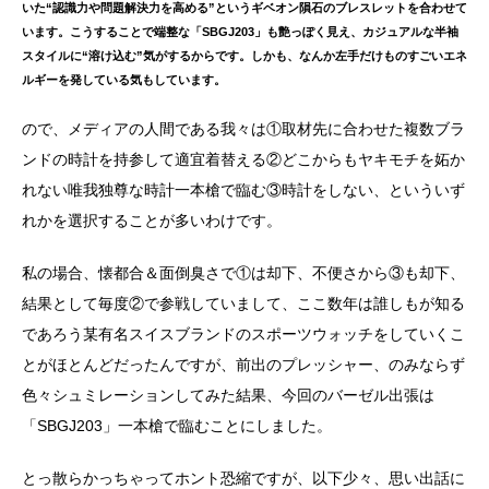
いた“認識力や問題解決力を高める”というギベオン隕石のブレスレットを合わせて
います。こうすることで端整な「SBGJ203」も艶っぽく見え、カジュアルな半袖
スタイルに“溶け込む”気がするからです。しかも、なんか左手だけものすごいエネ
ルギーを発している気もしています。
ので、メディアの人間である我々は①取材先に合わせた複数ブラ
ンドの時計を持参して適宜着替える②どこからもヤキモチを妬か
れない唯我独尊な時計一本槍で臨む③時計をしない、といういず
れかを選択することが多いわけです。
私の場合、懐都合＆面倒臭さで①は却下、不便さから③も却下、
結果として毎度②で参戦していまして、ここ数年は誰しもが知る
であろう某有名スイスブランドのスポーツウォッチをしていくこ
とがほとんどだったんですが、前出のプレッシャー、のみならず
色々シュミレーションしてみた結果、今回のバーゼル出張は
「SBGJ203」一本槍で臨むことにしました。
とっ散らかっちゃってホント恐縮ですが、以下少々、思い出話に