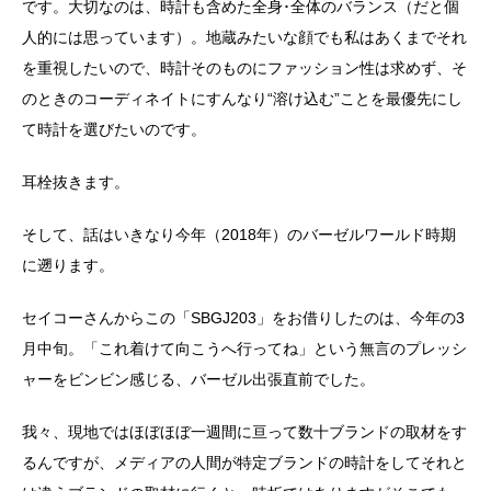
です。大切なのは、時計も含めた全身･全体のバランス（だと個
人的には思っています）。地蔵みたいな顔でも私はあくまでそれ
を重視したいので、時計そのものにファッション性は求めず、そ
のときのコーディネイトにすんなり“溶け込む”ことを最優先にし
て時計を選びたいのです。
耳栓抜きます。
そして、話はいきなり今年（2018年）のバーゼルワールド時期
に遡ります。
セイコーさんからこの「SBGJ203」をお借りしたのは、今年の3
月中旬。「これ着けて向こうへ行ってね」という無言のプレッシ
ャーをビンビン感じる、バーゼル出張直前でした。
我々、現地ではほぼほぼ一週間に亘って数十ブランドの取材をす
るんですが、メディアの人間が特定ブランドの時計をしてそれと