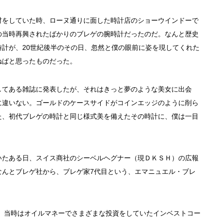
材をしていた時、ローヌ通りに面した時計店のショーウインドーで
の当時再興されたばかりのブレゲの腕時計だったのだ。なんと歴史
計が、20世紀後半のその日、忽然と僕の眼前に姿を現してくれた
ねばと思ったものだった。
してある雑誌に発表したが、それはきっと夢のような美女に出会
に違いない。ゴールドのケースサイドがコインエッジのように削ら
た、初代ブレゲの時計と同じ様式美を備えたその時計に、僕は一目
いたある日、スイス商社のシーベルヘグナー（現ＤＫＳＨ）の広報
なんとブレゲ社から、ブレゲ家7代目という、エマニュエル・ブレ
た。当時はオイルマネーでさまざまな投資をしていたインベストコー