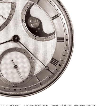
ブレゲ No.5」。1787年に製作を始め、1794年に完成した。錘の振動でゼンマ