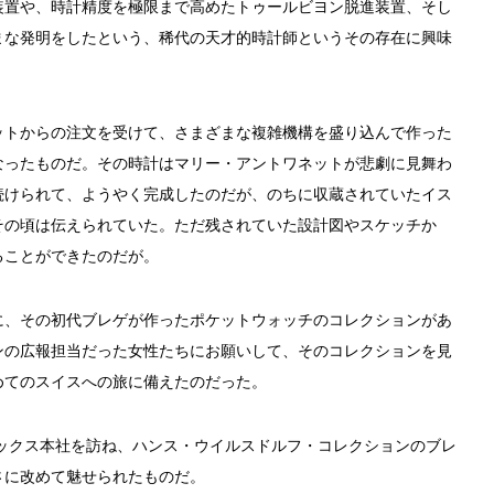
装置や、時計精度を極限まで高めたトゥールビヨン脱進装置、そし
まな発明をしたという、稀代の天才的時計師というその存在に興味
ットからの注文を受けて、さまざまな複雑機構を盛り込んで作った
なったものだ。その時計はマリー・アントワネットが悲劇に見舞わ
続けられて、ようやく完成したのだが、のちに収蔵されていたイス
その頃は伝えられていた。ただ残されていた設計図やスケッチか
ることができたのだが。
に、その初代ブレゲが作ったポケットウォッチのコレクションがあ
ンの広報担当だった女性たちにお願いして、そのコレクションを見
めてのスイスへの旅に備えたのだった。
レックス本社を訪ね、ハンス・ウイルスドルフ・コレクションのブレ
さに改めて魅せられたものだ。