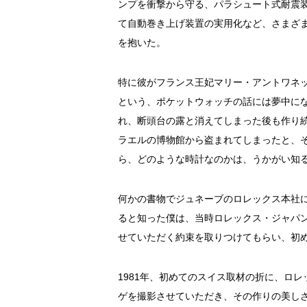
ンプを衝撃から守る、パラシュート式耐震
て自動巻き上げ装置の実用化など、さまざ
を抱いた。
特に彼がフランス王妃マリー・アントワネ
という、ポケットウォッチの話には夢中に
れ、断頭台の露と消えてしまった後も作り
ラエルの博物館から盗まれてしまったと、
ら、どのような時計なのかは、うかがい知
何かの書物でジュネーブのロレックス本社
ると知った僕は、当時ロレックス・ジャパ
せていただく約束を取りつけてもらい、初
1981年、初めてのスイス取材の折に、ロ
ゲを撮影させていただき、その作りの美し