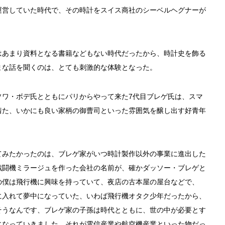
運営していた時代で、その時計をスイス商社のシーベルヘグナーが
はあまり資料となる書籍などもない時代だったから、時計史を飾る
まな話を聞くのは、とても刺激的な体験となった。
ソワ・ボデ氏とともにパリからやって来た7代目ブレゲ氏は、スマ
着た、いかにも良い家柄の御曹司といった雰囲気を醸し出す好青年
てみたかったのは、ブレゲ家がいつ時計製作以外の事業に進出した
戦闘機ミラージュを作った会社の名前が、確かダッソー・ブレゲと
の僕は飛行機に興味を持っていて、夜店の古本屋の屋台などで、
に入れて夢中になっていた、いわば飛行機オタク少年だったから、
そうなんです、ブレゲ家の子孫は時代とともに、世の中が必要とす
になっていきました。それが電信産業や航空機産業といった物だっ