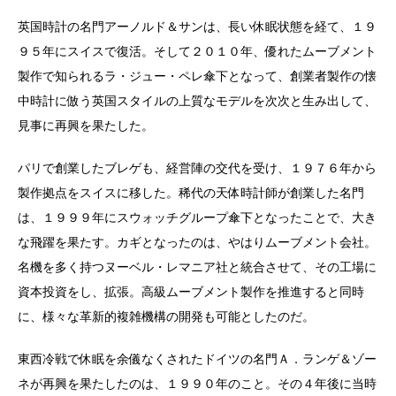
英国時計の名門アーノルド＆サンは、長い休眠状態を経て、１９
９５年にスイスで復活。そして２０１０年、優れたムーブメント
製作で知られるラ・ジュー・ペレ傘下となって、創業者製作の懐
中時計に倣う英国スタイルの上質なモデルを次次と生み出して、
見事に再興を果たした。
パリで創業したブレゲも、経営陣の交代を受け、１９７６年から
製作拠点をスイスに移した。稀代の天体時計師が創業した名門
は、１９９９年にスウォッチグループ傘下となったことで、大き
な飛躍を果たす。カギとなったのは、やはりムーブメント会社。
名機を多く持つヌーベル・レマニア社と統合させて、その工場に
資本投資をし、拡張。高級ムーブメント製作を推進すると同時
に、様々な革新的複雑機構の開発も可能としたのだ。
東西冷戦で休眠を余儀なくされたドイツの名門Ａ．ランゲ＆ゾー
ネが再興を果たしたのは、１９９０年のこと。その４年後に当時