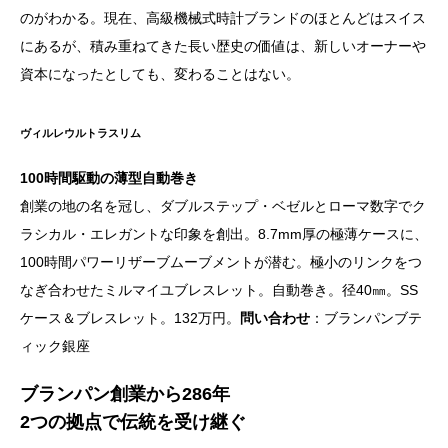
のがわかる。現在、高級機械式時計ブランドのほとんどはスイス
にあるが、積み重ねてきた長い歴史の価値は、新しいオーナーや
資本になったとしても、変わることはない。
ヴィルレウルトラスリム
100時間駆動の薄型自動巻き
創業の地の名を冠し、ダブルステップ・ベゼルとローマ数字でク
ラシカル・エレガントな印象を創出。8.7mm厚の極薄ケースに、
100時間パワーリザーブムーブメントが潜む。極小のリンクをつ
なぎ合わせたミルマイユブレスレット。自動巻き。径40㎜。SS
ケース＆ブレスレット。132万円。
問い合わせ
：ブランパンブテ
ィック銀座
ブランパン創業から
286
年
2つの拠点で伝統を受け継ぐ