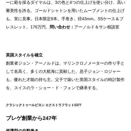
ーに範を採るダイヤルは、3の色と4つの仕上げを使い分け、高い
審美性を誇る。ゴールドシャトンを用いたムーブメントの仕上げ
も、実に見事。日本限定8本。手巻き。径43mm。SSケース＆ブ
レスレット。176万円。
問い合わせ：
アーノルド＆サン相談室
英国スタイルを確立
創業者ジョン・アーノルドは、マリンクロノメーターの作り手と
して名高く、多くの大航海に貢献した。息子ジョン・ロジャー
も、優れた才能の持ち主。父子で築いた英国スタイルの時計製作
を、スイスのラ・ショー・ド・フォンで継承する。
クラシックトゥールビヨン エクストラフラット5377
ブレゲ創業から
247
年
超薄型の自動巻き