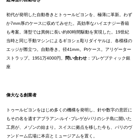
初代が発明した自動巻きとトゥールビヨンを、極薄に革新。わず
か7mm厚のケースに収めてみせた。高効率なハイエナジー香箱
も考案。薄型では異例に長い約80時間駆動を実現した。19世紀
当時と同じ手動マシンによるギヨシェ彫りダイヤルは、各模様の
エッジが際立つ。自動巻き。径41mm。Ptケース。アリゲーター
ストラップ。1951万4000円。
問い合わせ
：ブレゲブティック銀
座
偉大なる創業者
トゥールビヨンをはじめ多くの機構を発明し、針や数字の意匠に
もその名を遺すアブラアン-ルイ･ブレゲがパリのシテ島に開いた
工房が、メゾンの始まり。スイスに拠点を移した今も、パリのヴ
ァンドーム広場に本店とミュージアムを置く。