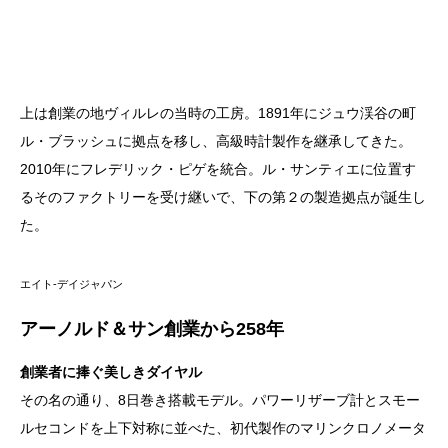
上は創業の地ヴィルレの当時の工房。1891年にジュウ渓谷の町
ル・ブラッシュに拠点を移し、高級時計製作を継承してきた。
2010年にフレデリック・ピゲを統合。ル・サンティエに位置す
るそのファクトリーを受け継いで、下の第２の製造拠点が誕生し
た。
エイト-デイジャパン
アーノルド＆サン創業から
258
年
創業者に捧ぐ美しきダイヤル
その名の通り、8日巻き搭載モデル。パワーリザーブ計とスモー
ルセコンドを上下対称に並べた、初代製作のマリンクロノメータ