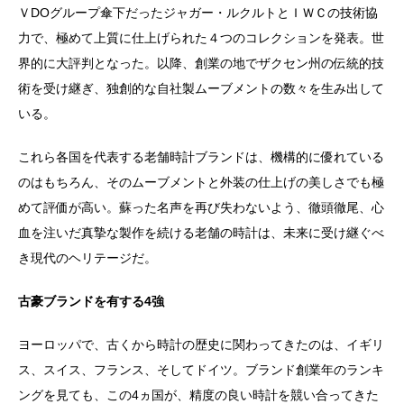
ＶDOグループ傘下だったジャガー・ルクルトとＩＷＣの技術協
力で、極めて上質に仕上げられた４つのコレクションを発表。世
界的に大評判となった。以降、創業の地でザクセン州の伝統的技
術を受け継ぎ、独創的な自社製ムーブメントの数々を生み出して
いる。
これら各国を代表する老舗時計ブランドは、機構的に優れている
のはもちろん、そのムーブメントと外装の仕上げの美しさでも極
めて評価が高い。蘇った名声を再び失わないよう、徹頭徹尾、心
血を注いだ真摯な製作を続ける老舗の時計は、未来に受け継ぐべ
き現代のヘリテージだ。
古豪ブランドを有する4強
ヨーロッパで、古くから時計の歴史に関わってきたのは、イギリ
ス、スイス、フランス、そしてドイツ。ブランド創業年のランキ
ングを見ても、この4ヵ国が、精度の良い時計を競い合ってきた