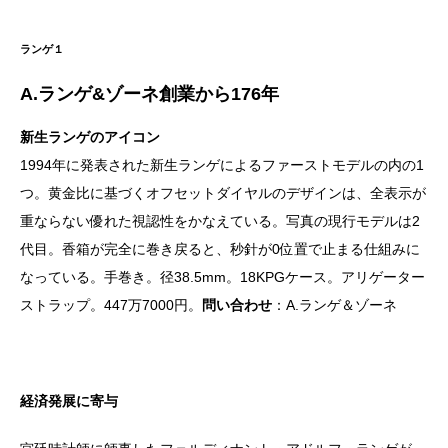
ランゲ１
A.ランゲ&ゾーネ創業から
176
年
新生ランゲのアイコン
1994年に発表された新生ランゲによるファーストモデルの内の1
つ。黄金比に基づくオフセットダイヤルのデザインは、全表示が
重ならない優れた視認性をかなえている。写真の現行モデルは2
代目。香箱が完全に巻き戻ると、秒針が0位置で止まる仕組みに
なっている。手巻き。径38.5mm。18KPGケース。アリゲーター
ストラップ。447万7000円。
問い合わせ
：A.ランゲ＆ゾーネ
経済発展に寄与