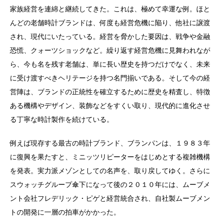
家族経営を連綿と継続してきた。これは、極めて幸運な例。ほと
んどの老舗時計ブランドは、何度も経営危機に陥り、他社に譲渡
され、現代にいたっている。経営を脅かした要因は、戦争や金融
恐慌、クォーツショックなど。繰り返す経営危機に見舞われなが
ら、今も名を残す老舗は、単に長い歴史を持つだけでなく、未来
に受け渡すべきヘリテージを持つ名門揃いである。そして今の経
営陣は、ブランドの正統性を確立するために歴史を精査し、特徴
ある機構やデザイン、装飾などをすくい取り、現代的に進化させ
る丁寧な時計製作を続けている。
例えば現存する最古の時計ブランド、ブランパンは、１９８３年
に復興を果たすと、ミニッツリピーターをはじめとする複雑機構
を発表。実力派メゾンとしての名声を、取り戻してゆく。さらに
スウォッチグループ傘下になって後の２０１０年には、ムーブメ
ント会社フレデリック・ピゲと経営統合され、自社製ムーブメン
トの開発に一層の拍車がかかった。