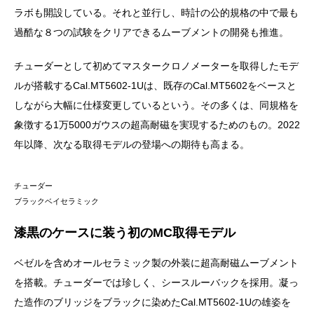
ラボも開設している。それと並行し、時計の公的規格の中で最も
過酷な８つの試験をクリアできるムーブメントの開発も推進。
チューダーとして初めてマスタークロノメーターを取得したモデ
ルが搭載するCal.MT5602-1Uは、既存のCal.MT5602をベースと
しながら大幅に仕様変更しているという。その多くは、同規格を
象徴する1万5000ガウスの超高耐磁を実現するため
の
もの。2022
年
以
降
、
次なる
取
得モデルの登
場
への期待も高まる。
チューダー
ブラックベイセラミック
漆黒のケースに装う初のMC取得モデル
ベゼルを含めオールセラミック製の外装に超高耐磁ムーブメント
を搭載。チューダーでは珍しく、シースルーバックを採用。凝っ
た造作のブリッジをブラックに染めたCal.MT5602-1Uの雄姿を