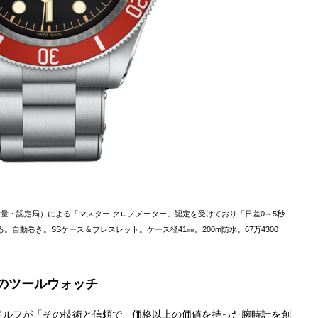
計量・認定局）による「マスター クロノメーター」認定を受けており「日差0～5秒
。自動巻き。SSケース＆ブレスレット。ケース径41㎜。200m防水。67万4300
のツールウォッチ
ドルフが「その技術と信頼で、価格以上の価値を持った腕時計を創