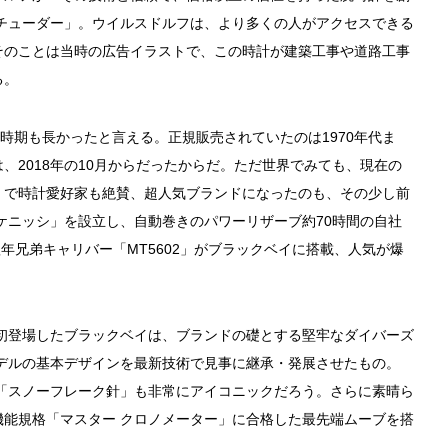
「チューダー」。ウイルスドルフは、より多くの人がアクセスできる
そのことは当時の広告イラストで、この時計が建築工事や道路工事
る。
う時期も長かったと言える。正規販売されていたのは1970年代ま
、2018年の10月からだったからだ。ただ世界でみても、現在の
」で時計愛好家も絶賛、超人気ブランドになったのも、その少し前
「ケニッシ」を設立し、自動巻きのパワーリザーブ約70時間の自社
翌年兄弟キャリバー「MT5602」がブラックベイに搭載、人気が爆
え初登場したブラックベイは、ブランドの礎とする堅牢なダイバーズ
モデルの基本デザインを最新技術で見事に継承・発展させたもの。
徴「スノーフレーク針」も非常にアイコニックだろう。さらに素晴ら
能規格「マスター クロノメーター」に合格した最先端ムーブを搭