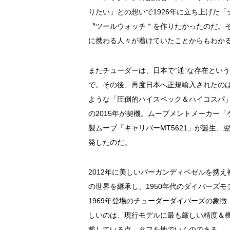
りたい」との想いで1926年に立ち上げた
〝ツールウォッチ＂を作りたかったのだ。
に携わる人々が着けていたことからもわか
またチューダーは、日本で“通”な存在とい
で。その後、再度日本へ正規輸入されたのは
ような「圧倒的ハイスペック＆ハイコスパ
の2015年が契機。ムーブメントメーカー
製ムーブ「キャリバーMT5621」が誕生、
発したのだ。
2012年に美しいバーガンディベゼルを携
の世界を継承し、1950年代のダイバーズ
1969年登場のチューダーダイバーズの象
しいのは、現行モデルに最も厳しい精度＆機
載している点。タフを地でいくのである。