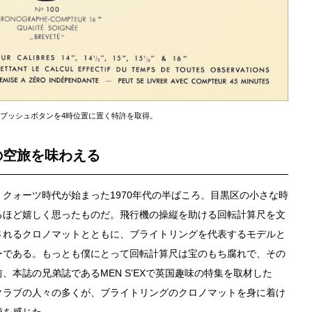
のプッシュボタンを4時位置に置く特許を取得。
の空旅を味わえる
クォーツ時代が始まった1970年代の半ばころ、目黒区の小さな時
るほど嬉しく思ったものだ。飛行機の操縦を助ける回転計算尺を文
されるクロノマットとともに、ブライトリングを代表するモデルと
ーである。もっとも僕にとって回転計算尺は宝のもち腐れで、その
本誌の兄弟誌であるMEN S’EXで英国趣味の特集を取材した
クラブの人々の多くが、ブライトリングのクロノマットを身に着け
頼を感じた。