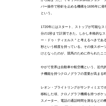
バー操作で秒針を止める機構を1695年に
という。
1720年にはスタート、ストップが可能な
分の1秒まで計測できた。しかし本格的なス
ー・ドゥ・ティエルス＂と考えるべきである
秒という精度を持っている。その後スポー
けとなったのが、競馬のために作られたニ
やがて世界は自動車や航空機という、近代
チ機能を持つクロノグラフの需要が高まる
レオン・ブライトリングがサンティミエで
移転した頃、クロノグラフ機構を持つポケッ
スメーター、電話の通話時間を測るなどの