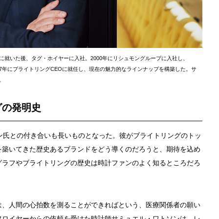
に就いた後、タグ・ホイヤーに入社。2000年にリシュモングループに入社し、
2017年にブライトリングCEOに就任し、現在の魅力的なラインナップを構築した。サ
。
グの発明史
ン氏との付き合いも長いものとなった。彼がブライトリングのトッ
を築いてきた歴史あるブランドをどう導くのだろうと、期待を込め
グラフやブライトリングの歴史は時計ファンのよく知るところだろ
は、人間の心拍数を測ることができればという、医療関係者の願い
フロイヤーからの依頼を受けた時計師サミュエル・ワトソンは、レ