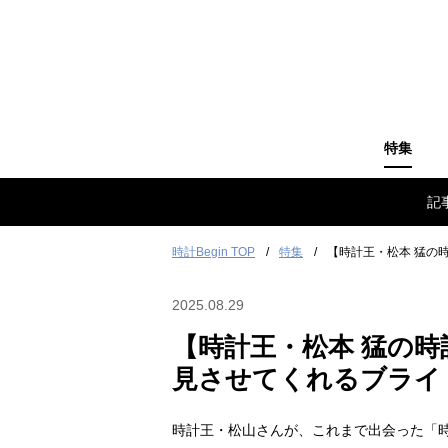
特集
記
時計Begin TOP
特集
【時計王・松本 猛の
2025.08.29
【時計王・松本 猛の時
見させてくれるブライ
時計王・松山さんが、これまで出会った「