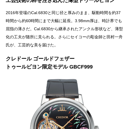
工芸技術の粋を注ぎ込んだ薄型トゥールビヨン
2016年登場のCal.6830と同じ径と厚みのまま、駆動時間を約37
時間から約60時間にまで大幅に延長。3.98mm厚は、時計界でも
屈指の薄さだ。Cal.6830から継承されたアンクル形状など、薄型
化の工夫が随所に見られる。さらにセイコーの彫金師と田村一舟
氏が、工芸的な美を届けた。
クレドール ゴールドフェザー
トゥールビヨン限定モデル GBCF999