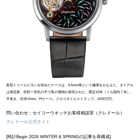
新型トゥールビヨンを収めたケースは、8.6mm厚という極薄をかなえた。ダイアル
は漆芸家、田村一舟氏の手で鳥の飛翔が表現された。限定10本（うち国内７本）。
手巻き。径38.6mm。Ptケース。クロコダイルストラップ。2530万円。
問い合わせ：セイコーウオッチお客様相談室（クレドール）
クレドール公式サイト
[時計Begin 2026 WINTER & SPRINGの記事を再構成]