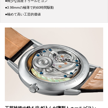
●稀少な国産トゥールビヨン
●3.98mmの極薄で約60時間駆動
●極めて高い工芸的価値