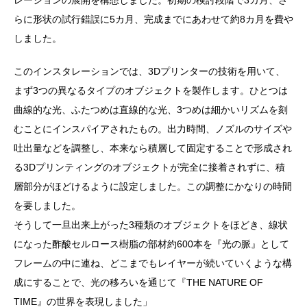
らに形状の試行錯誤に5カ月、完成までにあわせて約8カ月を費や
しました。
このインスタレーションでは、3Dプリンターの技術を用いて、
まず3つの異なるタイプのオブジェクトを製作します。ひとつは
曲線的な光、ふたつめは直線的な光、3つめは細かいリズムを刻
むことにインスパイアされたもの。出力時間、ノズルのサイズや
吐出量などを調整し、本来なら積層して固定することで形成され
る3Dプリンティングのオブジェクトが完全に接着されずに、積
層部分がほどけるように設定しました。この調整にかなりの時間
を要しました。
そうして一旦出来上がった3種類のオブジェクトをほどき、線状
になった酢酸セルロース樹脂の部材約600本を『光の脈』として
フレームの中に連ね、どこまでもレイヤーが続いていくような構
成にすることで、光の移ろいを通じて『THE NATURE OF
TIME』の世界を表現しました」