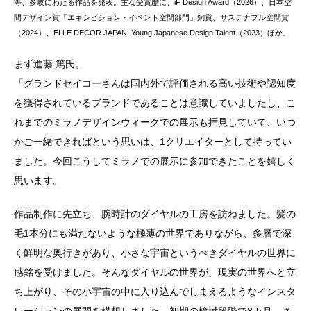
等、多岐にわたる作品を発表。主な受賞歴に、iF Design Award（2026）、日本空
間デザイン賞「エキシビション・イベント空間部門」銅賞、サステナブル空間賞
（2024）、ELLE DECOR JAPAN, Young Japanese Design Talent（2023）ほか。
まず進藤 篤氏。
「グランドセイコーさんは国内外で評価される高い技術や認知度
を獲得されているブランドであることは意識していましたし、こ
れまでのミラノデザインウィークでの展示も拝見していて、いつ
かご一緒できればという思いは、1クリエイターとして持ってい
ました。今回こうしてミラノでの展示に参加できたことを嬉しく
思います。
作品制作に先立ち、腕時計のダイヤルの工房を訪ねました。髪の
毛1本分にも満たないような極薄の世界でありながら、多層で深
く鮮明な奥行きがあり、小さな宇宙というべきダイヤルの世界に
感銘を受けました。そんなダイヤルの世界が、現実の世界へと立
ち上がり、その小宇宙の中に入り込んでしまえるようなインスタ
レーションの展開を構想しました。初期の検討段階で3カ月、さ