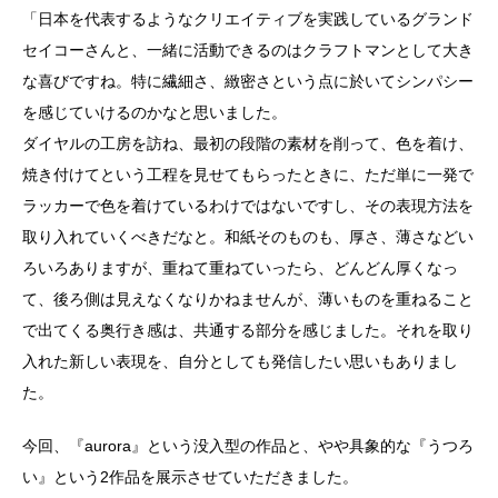
「日本を代表するようなクリエイティブを実践しているグランド
セイコーさんと、一緒に活動できるのはクラフトマンとして大き
な喜びですね。特に繊細さ、緻密さという点に於いてシンパシー
を感じていけるのかなと思いました。
ダイヤルの工房を訪ね、最初の段階の素材を削って、色を着け、
焼き付けてという工程を見せてもらったときに、ただ単に一発で
ラッカーで色を着けているわけではないですし、その表現方法を
取り入れていくべきだなと。和紙そのものも、厚さ、薄さなどい
ろいろありますが、重ねて重ねていったら、どんどん厚くなっ
て、後ろ側は見えなくなりかねませんが、薄いものを重ねること
で出てくる奥行き感は、共通する部分を感じました。それを取り
入れた新しい表現を、自分としても発信したい思いもありまし
た。
今回、『aurora』という没入型の作品と、やや具象的な『うつろ
い』という2作品を展示させていただきました。