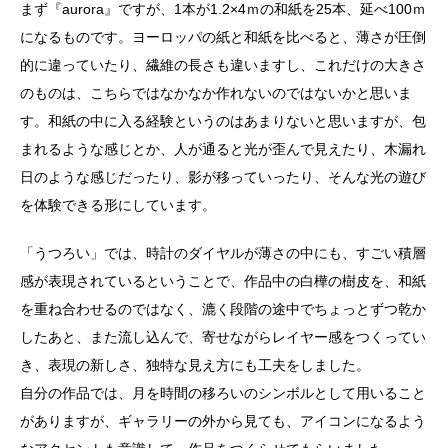
まず『aurora』ですが、1本が1.2×4ｍの和紙を25本、延べ100ｍ
になるものです。ヨーロッパの紙と和紙を比べると、薄さが圧倒
的に違っていたり、繊維の長さも違いますし、これだけの大きさ
のものは、こちらではなかなか作れないのではないかと思いま
す。和紙の中に入る経験というのはあまりないと思いますが、包
まれるような感じとか、人が通ると光が歪んで見えたり、木漏れ
日のような感じだったり、影が移っていったり、そんな光の遊び
を体験できる形にしています。
「うつろい」では、時計のダイヤルが薄さの中にも、すごい積層
感が表現されているということで、作品中の白樺の樹皮を、和紙
を重ね合わせるのではなく、漉く段階の途中でちょっとずつ乾か
したあと、また流し込んで、寄せながらレイヤー感をつくってい
き、表現の新しさ、独特な見え方にも工夫をしました。
自分の作品では、月を時間の移ろいのシンボルとして用いること
がありますが、ギャラリーの外から見ても、アイコンになるよう