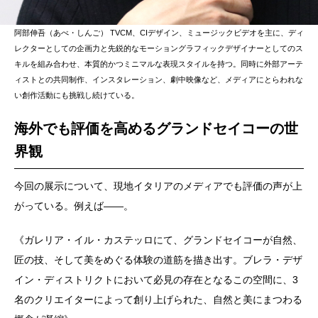
阿部伸吾（あべ・しんご） TVCM、CIデザイン、ミュージックビデオを主に、ディ
レクターとしての企画力と先鋭的なモーショングラフィックデザイナーとしてのス
キルを組み合わせ、本質的かつミニマルな表現スタイルを持つ。同時に外部アーテ
ィストとの共同制作、インスタレーション、劇中映像など、メディアにとらわれな
い創作活動にも挑戦し続けている。
海外でも評価を高めるグランドセイコーの世
界観
今回の展示について、現地イタリアのメディアでも評価の声が上
がっている。例えば――。
《ガレリア・イル・カステッロにて、グランドセイコーが自然、
匠の技、そして美をめぐる体験の道筋を描き出す。ブレラ・デザ
イン・ディストリクトにおいて必見の存在となるこの空間に、3
名のクリエイターによって創り上げられた、自然と美にまつわる