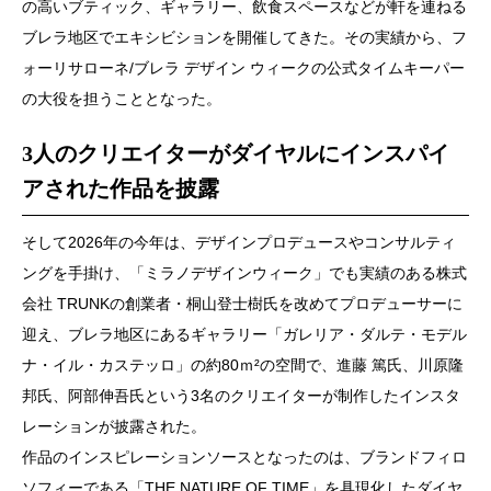
の高いブティック、ギャラリー、飲食スペースなどが軒を連ねる
ブレラ地区でエキシビションを開催してきた。その実績から、フ
ォーリサローネ/ブレラ デザイン ウィークの公式タイムキーパー
の大役を担うこととなった。
3人のクリエイターがダイヤルにインスパイ
アされた作品を披露
そして2026年の今年は、デザインプロデュースやコンサルティ
ングを手掛け、「ミラノデザインウィーク」でも実績のある株式
会社 TRUNKの創業者・桐山登士樹氏を改めてプロデューサーに
迎え、ブレラ地区にあるギャラリー「ガレリア・ダルテ・モデル
ナ・イル・カステッロ」の約80ｍ²の空間で、進藤 篤氏、川原隆
邦氏、阿部伸吾氏という3名のクリエイターが制作したインスタ
レーションが披露された。
作品のインスピレーションソースとなったのは、ブランドフィロ
ソフィーである「THE NATURE OF TIME」を具現化したダイヤ