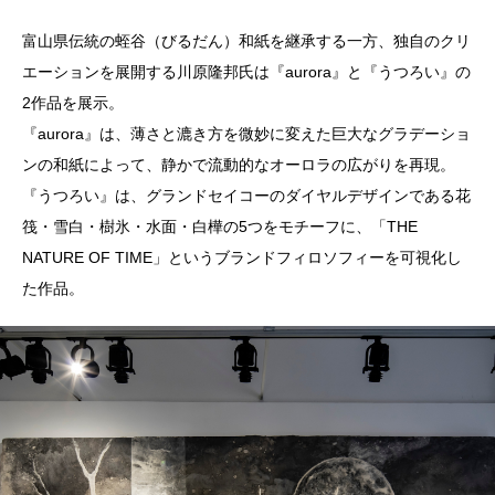
富山県伝統の蛭谷（びるだん）和紙を継承する一方、独自のクリ
エーションを展開する川原隆邦氏は『aurora』と『うつろい』の
2作品を展示。
『aurora』は、薄さと漉き方を微妙に変えた巨大なグラデーショ
ンの和紙によって、静かで流動的なオーロラの広がりを再現。
『うつろい』は、グランドセイコーのダイヤルデザインである花
筏・雪白・樹氷・水面・白樺の5つをモチーフに、「THE
NATURE OF TIME」というブランドフィロソフィーを可視化し
た作品。