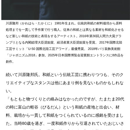
川原隆邦（かわはら・たかくに） 1981年生まれ。伝統的和紙の材料栽培から原料
処理までを一貫して手作業で行う職人。従来の和紙とは異なる素材を和紙化させる
など新しい和紙の技術と表現をするアーティスト。2016年第30回人間力大賞グラ
ンプリとなる内閣総理大臣奨励賞、経済産業大臣奨励賞を受賞。 2017年国際北陸
工芸サミット「U-50 国際北陸工芸アワード」最優秀賞。 2018年パリ装飾美術館
「ジャポニズム2018」参加。2025年日本国際博覧会迎賓館エントランスに8作品を
創作。
続いて川原隆邦氏。和紙という伝統工芸に携わりつつも、そのク
リエイティブなスタンスは他にあまり例を見ないものかもしれな
い。
「もともと物づくりとの絡みはなかったのですが、たまたま20代
の時に富山の蛭谷（びるだん）という和紙の産地と出会い、材
料、栽培から一貫して和紙をつくられているのに感銘を受けまし
た。当時80歳を過ぎ、一度和紙作りから引退されていたおじいさ