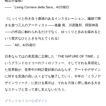
概念が凝縮》
――「Living Corriere della Sera」4/23発行
《じっくりと向き合う価値のあるインスタレーション。繊細で輝
きを放つ三人のアーティスト――進藤 篤、川原隆邦、阿部伸吾
――の作品に触れられるだけでなく、ゆっくりと歩みを緩めると
いう贅沢なひとときを与えてくれる》
――「AD」4/25発行
日本ならではの美意識に立脚した「THE NATURE OF TIME」と
いうグランドセイコーのフィロソフィー、そしてそれを具現化し
た世界観が、世界中の時計愛好家のみならず、アートやデザイン
に対する意識の高い人々までも魅了していく。今年の「ミラノデ
ザインウィーク」に於ける展示は、それを力強く押し進める大き
なステップと言って差し支えないだろう。
グランドセイコー公式サイト