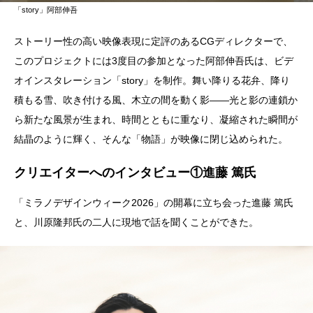
「story」阿部伸吾
ストーリー性の高い映像表現に定評のあるCGディレクターで、
このプロジェクトには3度目の参加となった阿部伸吾氏は、ビデ
オインスタレーション「story」を制作。舞い降りる花弁、降り
積もる雪、吹き付ける風、木立の間を動く影――光と影の連鎖か
ら新たな風景が生まれ、時間とともに重なり、凝縮された瞬間が
結晶のように輝く、そんな「物語」が映像に閉じ込められた。
クリエイターへのインタビュー①進藤 篤氏
「ミラノデザインウィーク2026」の開幕に立ち会った進藤 篤氏
と、川原隆邦氏の二人に現地で話を聞くことができた。