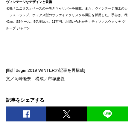
ヴィンテージなデザインと装備
名機「ユニタス」ベースの手巻きキャリバーを搭載。また、ヴィンテージ加工のカ
ーフストラップ、ボックス型のサファイアクリスタル風防を採用した。手巻き。径
42㎜。SSケース。5気圧防水。11万円。お問い合わせ先：ティソ／スウォッチ グ
ループ ジャパン
[時計Begin 2019 WINTERの記事を再構成]
文／岡崎隆奈 構成／市塚忠義
記事をシェアする