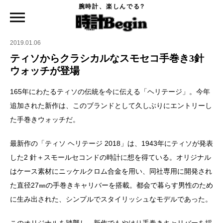
腕時計、楽しんでる?
時計Begin TOP
ニュース
ティソからクラシカルなスモセコ手巻き3針ウォッチが登場
2019.01.06
ティソからクラシカルなスモセコ手巻き3針
ウォッチが登場
165年にわたるティソの伝統を今に伝える「ヘリテージ」。今年
追加された新作は、このブランドとして久しぶりにエントリーし
た手巻きウォッチだ。
最新作の「ティソ ヘリテージ 2018」は、1943年にティソが発表
した2 針＋スモールセコンドの時計に想を得ている。オリジナル
はケース素材にニッケルクロム合金を用い、同社専用に開発され
た直径27㎜の手巻きキャリバーを搭載。都会で暮らす男性のため
に生み出された、シンプルでスタイリッシュなモデルであった。