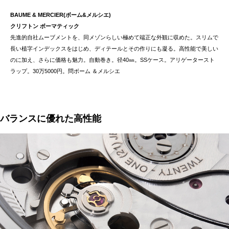
BAUME & MERCIER(ボーム&メルシエ)
クリフトン ボーマティック
先進的自社ムーブメントを、同メゾンらしい極めて端正な外観に収めた。スリムで
長い植字インデックスをはじめ、ディテールとその作りにも凝る。高性能で美しい
のに加え、さらに価格も魅力。自動巻き。径40㎜。SSケース。アリゲータースト
ラップ。30万5000円。問ボーム ＆メルシエ
バランスに優れた高性能