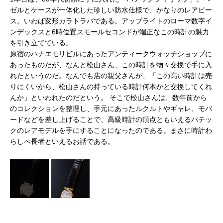
ぶ
イ
ゼルとケースが一体化した珍しい防水仕様で、かなりのレアピー
ュと
み
ス。いわば変形カラトラバである。アップライトのローマ数字イ
なケ
は
ンデックスと6時位置スモールセコンドが端正なこの時計の魅力
い
ー
を引き立てている。
る
原宿のハナエモリビルにあったアンティークウォッチショップに
シ
松
あったものだが、なんと松山さん、この時計を物々交換で手に入
込ん
ョ
れたというのだ。なんでも店の親父さんが、「この高い時計は売
が内
で
りにくいから、松山さんの持っている時計何本かと交換してくれ
0年
蔵
んか」といわれたのだという。 そこで松山さんは、数年前から
の
代
のコレクションを整理し、手元にあったルクルトやギャレ、モバ
だ
ードなどを差し上げることで、高級時計の頂点ともいえるパテッ
クのレアモデルを手にすることになったのである。まさに時計わ
らしべ長者といえるお話である。