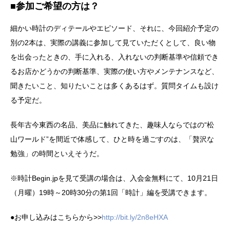
■参加ご希望の方は？
細かい時計のディテールやエピソード、それに、今回紹介予定の
別の2本は、実際の講義に参加して見ていただくとして、良い物
を出会ったときの、手に入れる、入れないの判断基準や信頼でき
るお店かどうかの判断基準、実際の使い方やメンテナンスなど、
聞きたいこと、知りたいことは多くあるはず。質問タイムも設け
る予定だ。
長年古今東西の名品、美品に触れてきた、趣味人ならではの“松
山ワールド”を間近で体感して、ひと時を過ごすのは、「贅沢な
勉強」の時間といえそうだ。
※時計Begin.jpを見て受講の場合は、入会金無料にて、10月21日
（月曜）19時～20時30分の第1回「時計」編を受講できます。
●お申し込みはこちらから>>
http://bit.ly/2n8eHXA