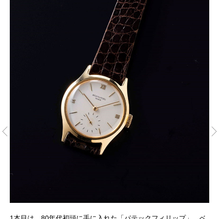
タ
そ
1本目は、80年代初頭に手に入れた「パテックフィリップ」。ベ