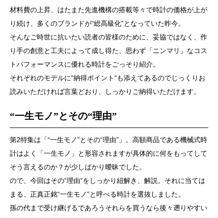
材料費の上昇、はたまた先進機構の搭載等々で時計の価格が上が
り続け、多くのブランドが“総高級化”となっていた昨今。
そんなご時世に抗いたい読者の皆様のために、妥協ではなく、作
り手の創意と工夫によって成し得た、思わず「ニンマリ」なコス
トパフォーマンスに優れる時計をごっそり紹介。
それぞれのモデルに“納得ポイント”も添えてあるのでじっくりお
読みいただければ言葉どおり、しっかりご納得いただけます。
“一生モノ”とその“理由”
第2特集は「“一生モノ”とその“理由”」。高額商品である機械式時
計はよく「一生モノ」と形容されますが具体的に何をもってして
そう言えるのか？が少しばかり曖昧でした。
ので、今回はその“理由”をしっかり紐解き、解説。それに当ては
まる、正真正銘“一生モノ”と呼べる時計を選抜しました。
孫の代まで受け継げるであろうそれらを買うなら後々遡りやすい