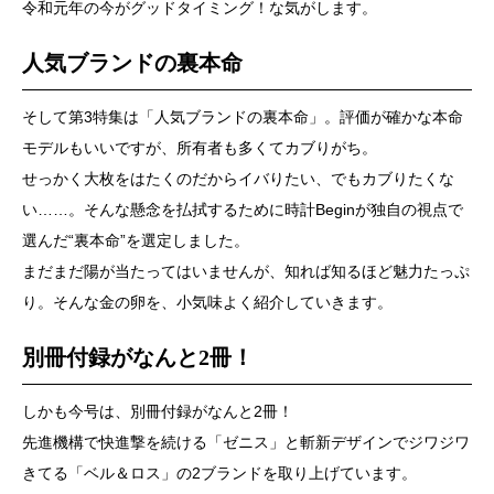
令和元年の今がグッドタイミング！な気がします。
人気ブランドの裏本命
そして第3特集は「人気ブランドの裏本命」。評価が確かな本命
モデルもいいですが、所有者も多くてカブりがち。
せっかく大枚をはたくのだからイバりたい、でもカブりたくな
い……。そんな懸念を払拭するために時計Beginが独自の視点で
選んだ“裏本命”を選定しました。
まだまだ陽が当たってはいませんが、知れば知るほど魅力たっぷ
り。そんな金の卵を、小気味よく紹介していきます。
別冊付録がなんと2冊！
しかも今号は、別冊付録がなんと2冊！
先進機構で快進撃を続ける「ゼニス」と斬新デザインでジワジワ
きてる「ベル＆ロス」の2ブランドを取り上げています。