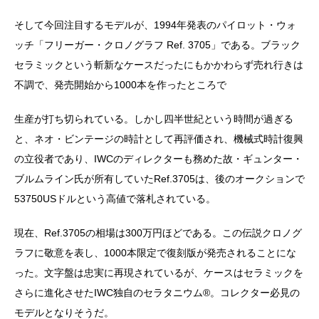
そして今回注目するモデルが、1994年発表のパイロット・ウォ
ッチ「フリーガー・クロノグラフ Ref. 3705」である。ブラック
セラミックという斬新なケースだったにもかかわらず売れ行きは
不調で、発売開始から1000本を作ったところで
生産が打ち切られている。しかし四半世紀という時間が過ぎる
と、ネオ・ビンテージの時計として再評価され、機械式時計復興
の立役者であり、IWCのディレクターも務めた故・ギュンター・
ブルムライン氏が所有していたRef.3705は、後のオークションで
53750USドルという高値で落札されている。
現在、Ref.3705の相場は300万円ほどである。この伝説クロノグ
ラフに敬意を表し、1000本限定で復刻版が発売されることにな
った。文字盤は忠実に再現されているが、ケースはセラミックを
さらに進化させたIWC独自のセラタニウム®。コレクター必見の
モデルとなりそうだ。