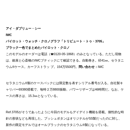
アイ・ダブリュー・シー
IWC
パイロット・ウォッチ・クロノグラフ「トリビュート・トゥ・3705」
ブラック一色でまとめたパイロット・クロノ
このモデルのオーダーは電話（☎︎0120-05-1868）のみとなっている。ただし現物
は、銀座と心斎橋のIWCブティックにて確認できる。自動巻き。径41㎜。セラタニ
ウム®ケース。カーフストラッ プ。154万5500円。
問い合わせ：
IWC
セラタニウム®製のケースバックには限定数を表すシリアル番号が入る。自社製キ
ャリバー69380搭載で、毎時２万8800振動、パワーリザーブは46時間だ。なお、ケ
ースの厚さは、15.3㎜となっている。
Ref.3705がそうであったように今回のモデルもデイデイト機能を搭載。個性的な時
針の形状なども再現した。プッシュボタンはオリジナルがSS製だったのに対し、
新作の限定モデルではオールブラックのセラタニウム®製になっている。