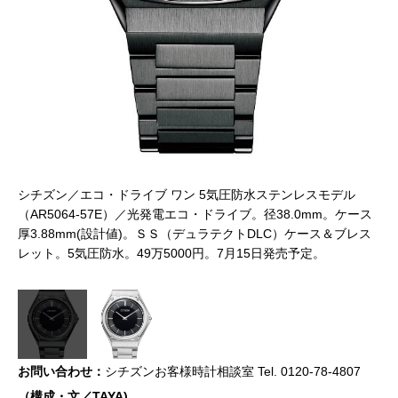
シチズン／エコ・ドライブ ワン 5気圧防水ステンレスモデル
シ
（AR5064-57E）／光発電エコ・ドライブ。径38.0mm。ケース
ス
（
厚3.88mm(設計値)。ＳＳ（デュラテクトDLC）ケース＆ブレス
ブ
厚
レット。5気圧防水。49万5000円。7月15日発売予定。
レ
お問い合わせ：
シチズンお客様時計相談室 Tel. 0120-78-4807
（構成・文／TAYA)