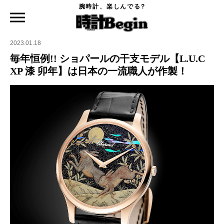
腕時計、楽しんでる?
時計Begin TOP
ニュース
毎年恒例!! ショパールの干支モデル【L.U.C XP 漆 卯年】は日本の一流職人が作製！
2023.01.18
毎年恒例!! ショパールの干支モデル【L.U.C
XP 漆 卯年】は日本の一流職人が作製！