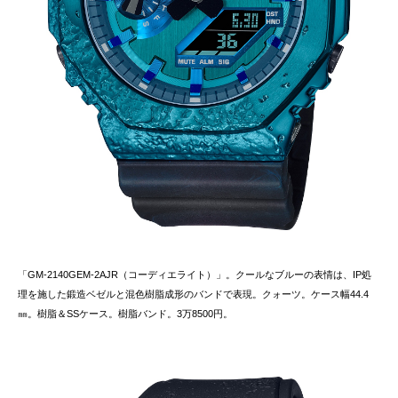
「GM-2140GEM-2AJR（コーディエライト）」。クールなブルーの表情は、IP処
理を施した鍛造ベゼルと混色樹脂成形のバンドで表現。クォーツ。ケース幅44.4
㎜。樹脂＆SSケース。樹脂バンド。3万8500円。