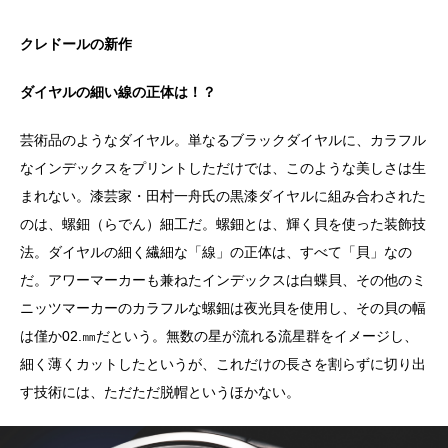
クレドールの新作
ダイヤルの細い線の正体は！？
芸術品のようなダイヤル。単なるブラックダイヤルに、カラフル
なインデックスをプリントしただけでは、このような美しさは生
まれない。漆芸家・田村一舟氏の黒漆ダイヤルに組み合わされた
のは、螺鈿（らでん）細工だ。螺鈿とは、輝く貝を使った装飾技
法。ダイヤルの細く繊細な「線」の正体は、すべて「貝」なの
だ。アワーマーカーも兼ねたインデックスは白蝶貝、その他のミ
ニッツマーカーのカラフルな螺鈿は夜光貝を使用し、その貝の幅
は僅か02.㎜だという。無数の星が流れる流星群をイメージし、
細く薄くカットしたというが、これだけの長さを割らずに切り出
す技術には、ただただ脱帽というほかない。