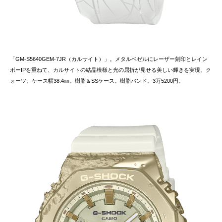
「GM-S5640GEM-7JR（カルサイト）」。メタルベゼルにレーザー刻印とレイン
ボーIPを重ねて、カルサイトの結晶模様と光の屈折が見せる美しい輝きを実現。ク
ォーツ。ケース幅38.4㎜。樹脂＆SSケース。樹脂バンド。3万5200円。