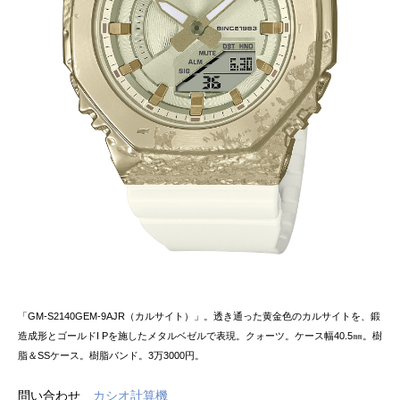
「GM-S2140GEM-9AJR（カルサイト）」。透き通った黄金色のカルサイトを、鍛
造成形とゴールドI Pを施したメタルベゼルで表現。クォーツ。ケース幅40.5㎜。樹
脂＆SSケース。樹脂バンド。3万3000円。
問い合わせ
カシオ計算機