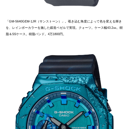
「GM-5640GEM-1JR（サンストーン）」。覗き込む角度によって色を変える輝き
を、レインボーカラーを施した鍛造ベゼルで実現。クォーツ。ケース幅43.2㎜。樹
脂＆SSケース。樹脂バンド。4万1800円。