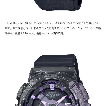
「GM-114GEM-1A9JR（カルサイト）」。メタルベゼルをカルサイトの原石に見
立て、鍛造成形とゴールド＆ブラックIP処理で仕上げている。クォーツ。ケース幅
48.8㎜。樹脂＆SSケース。樹脂バンド。4万700円。