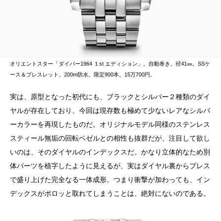
オリエントスター「ダイバー1964 １st エディション」。自動巻き。径41㎜。SSケ
ース＆ブレスレット。200m防水。限定900本。15万700円。
実は、原型となった初代にも、ブラックとシルバー２種類のダイ
ヤルが存在しており、今回は現存数も極めて少ないレアなシルバ
ーカラーを再現したものだ。オリジナルモデル同様のステンレス
スティール無垢の回転ベゼルとの相性も抜群だが、注目して欲し
いのは、そのダイヤルのインデックスだ。かなり立体的なため別
体バーツを植字したように見えるが、実はダイヤル裏からプレス
で盛り上げた完全なる一体成形。つまり衝撃が加わっても、イン
デックスがポロッと取れてしまうことは、絶対にないのである。