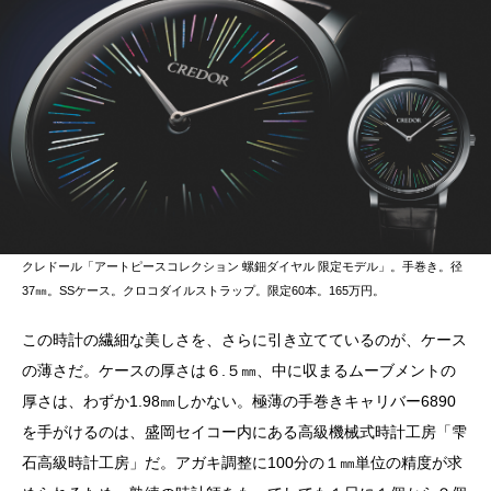
クレドール「アートピースコレクション 螺鈿ダイヤル 限定モデル」。手巻き。径
37㎜。SSケース。クロコダイルストラップ。限定60本。165万円。
この時計の繊細な美しさを、さらに引き立てているのが、ケース
の薄さだ。ケースの厚さは６.５㎜、中に収まるムーブメントの
厚さは、わずか1.98㎜しかない。極薄の手巻きキャリバー6890
を手がけるのは、盛岡セイコー内にある高級機械式時計工房「雫
石高級時計工房」だ。アガキ調整に100分の１㎜単位の精度が求