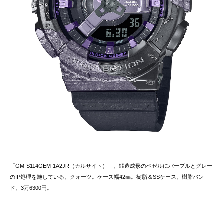
「GM-S114GEM-1A2JR（カルサイト）」。鍛造成形のベゼルにパープルとグレー
のIP処理を施している。クォーツ。ケース幅42㎜。樹脂＆SSケース。樹脂バン
ド。3万6300円。