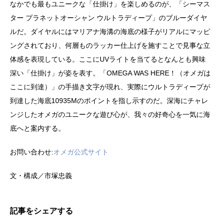
なかでも最もユニークな「仕掛け」を楽しめるのが、「シーマス
ター プラネットオーシャン ウルトラディープ」のブルーダイヤ
ルだ。ダイヤルにはマリアナ海溝の海底の様子がリアルにマッピ
ングされており、何層ものラッカー仕上げを施すことで見事な立
体感を表現している。ここにUVライトを当てるとなんとも興味
深い「仕掛け」が姿を表す。「OMEGA WAS HERE！（オメガは
ここに到達）」の手描き文字が現れ、実際にウルトラディープが
到達した海底10935Mのポイントを指し示すのだ。深海にチャレ
ンジしたオメガのユニークな遊び心が、我々の好奇心を一気に海
底へと案内する。
お問い合わせ:
オメガ公式サイト
文・構成／市塚忠義
記事をシェアする