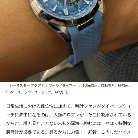
「シーマスター アクアテラ ワールドタイマー」。150m防水。自動巻き。径43㎜。
SSケース。ラバーストラップ。143万円。
日常生活における優位性に加えて、時計ファンがダイバーズウォ
ッチに夢中になるのは、人類のロマンが、そこに凝縮されている
からだ。誰も見たことない未知の深海へ挑むには、やはり特別な
腕時計が必要である。見るからに力強く、武骨。こうしたハイス