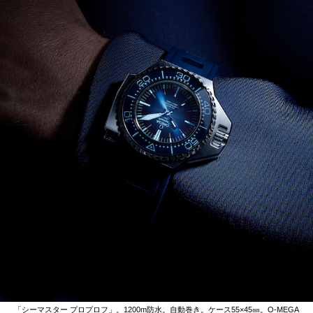
「シーマスター プロプロフ」。1200m防水。自動巻き。ケース55×45㎜。O-MEGA