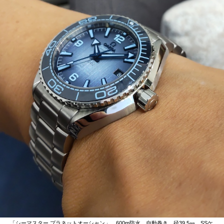
「シーマスター プラネットオーシャン」。600m防水。自動巻き。径39.5㎜。SSケ