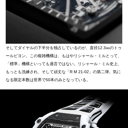
そしてダイヤルの下半分を独占しているのが、直径12.3㎜のトゥ
ールビヨン。この複雑機構は、もはやリシャール・ミルとって、
「標準」機構といっても過言ではない。リシャール・ミル史上、
もっとも洗練され、そして頑丈な「R M 21-02」の第二弾。気に
なる限定本数は世界で50本のみとなっている。