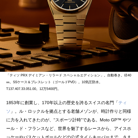
「ティソ PRX デイミアン・リラード スペシャルエディション」。自動巻き。径40
㎜。SSケース＆ブレスレット（ゴールドPVD）。10気圧防水。
T137.407.33.051.00。12万5400円。
1853年に創業し、170年以上の歴史を誇るスイスの名門「
ティ
ソ
」。ル・ロックルを拠点とする老舗メゾンが、時計作りと同様
に力を入れてきたのが、“スポーツ計時”である。Moto GP™️ やツ
ール・ド・フランスなど、世界を魅了するレースから、アイスホ
ッケーやバスケットボールなどの公式タイムキーパーまで、さま