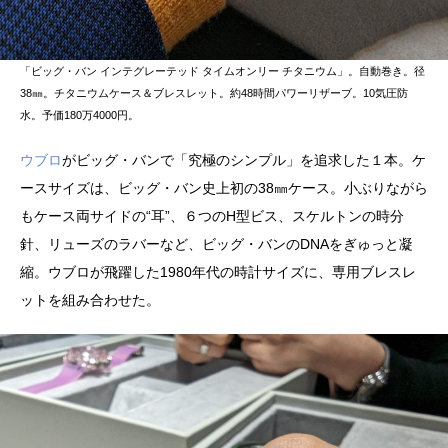
「ビッグ・バン インテグレーテッド タイムオンリー チタニウム」。自動巻き。径
38㎜。チタニウムケース＆ブレスレット。約48時間パワーリザーブ。10気圧防
水。予価180万4000円。
ウブロ
がビッグ・バンで「究極のシンプル」を追求した１本。ケ
ースサイズは、ビッグ・バン史上初の38㎜ケース。小ぶりながら
もケース両サイドの“耳”、６つのH型ビス、スケルトンの時分
針、リューズのラバーなど、ビッグ・バンのDNAをぎゅっと凝
縮。ウブロが飛躍した1980年代の時計サイズに、専用ブレスレ
ットを組み合わせた。