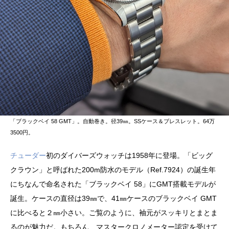
「ブラックベイ 58 GMT」。自動巻き。径39㎜。SSケース＆ブレスレット。64万
3500円。
チューダー
初のダイバーズウォッチは1958年に登場。「ビッグ
クラウン」と呼ばれた200m防水のモデル（Ref.7924）の誕生年
にちなんで命名された「ブラックベイ 58」にGMT搭載モデルが
誕生。ケースの直径は39㎜で、41㎜ケースのブラックベイ GMT
に比べると２㎜小さい。ご覧のように、袖元がスッキリとまとま
るのが魅力だ。もちろん、マスタークロノメーター認定を受けて