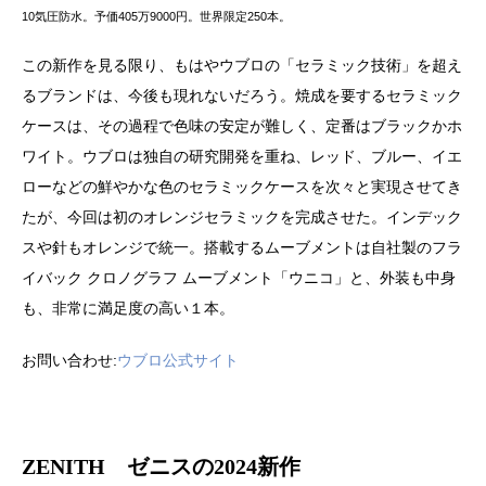
10気圧防水。予価405万9000円。世界限定250本。
この新作を見る限り、もはやウブロの「セラミック技術」を超え
るブランドは、今後も現れないだろう。焼成を要するセラミック
ケースは、その過程で色味の安定が難しく、定番はブラックかホ
ワイト。ウブロは独自の研究開発を重ね、レッド、ブルー、イエ
ローなどの鮮やかな色のセラミックケースを次々と実現させてき
たが、今回は初のオレンジセラミックを完成させた。インデック
スや針もオレンジで統一。搭載するムーブメントは自社製のフラ
イバック クロノグラフ ムーブメント「ウニコ」と、外装も中身
も、非常に満足度の高い１本。
お問い合わせ:
ウブロ公式サイト
ZENITH ゼニスの2024新作