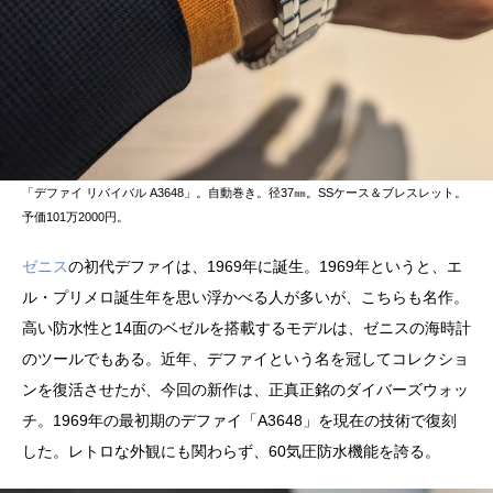
「デファイ リバイバル A3648」。自動巻き。径37㎜。SSケース＆ブレスレット。
予価101万2000円。
ゼニス
の初代デファイは、1969年に誕生。1969年というと、エ
ル・プリメロ誕生年を思い浮かべる人が多いが、こちらも名作。
高い防水性と14面のベゼルを搭載するモデルは、ゼニスの海時計
のツールでもある。近年、デファイという名を冠してコレクショ
ンを復活させたが、今回の新作は、正真正銘のダイバーズウォッ
チ。1969年の最初期のデファイ「A3648」を現在の技術で復刻
した。レトロな外観にも関わらず、60気圧防水機能を誇る。