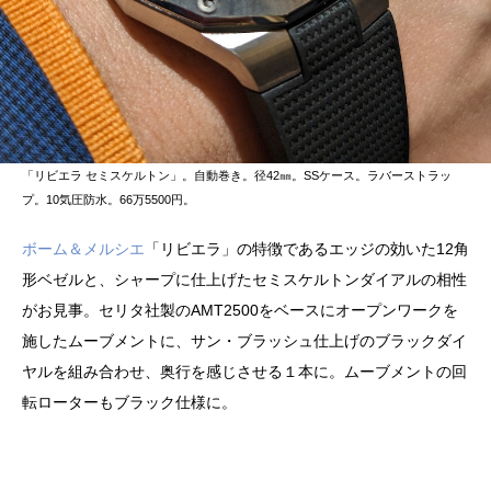
「リビエラ セミスケルトン」。自動巻き。径42㎜。SSケース。ラバーストラッ
プ。10気圧防水。66万5500円。
ボーム＆メルシエ
「リビエラ」の特徴であるエッジの効いた12角
形ベゼルと、シャープに仕上げたセミスケルトンダイアルの相性
がお見事。セリタ社製のAMT2500をベースにオープンワークを
施したムーブメントに、サン・ブラッシュ仕上げのブラックダイ
ヤルを組み合わせ、奥行を感じさせる１本に。ムーブメントの回
転ローターもブラック仕様に。