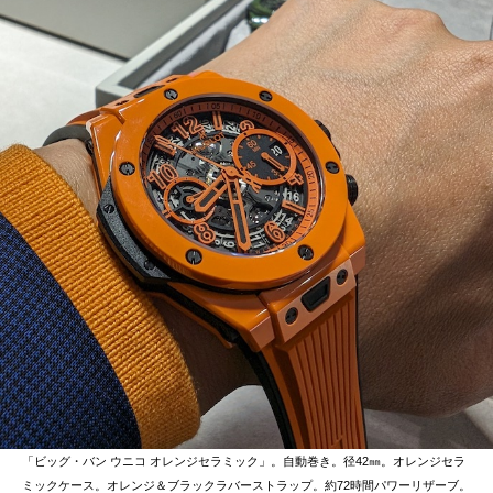
「ビッグ・バン ウニコ オレンジセラミック」。自動巻き。径42㎜。オレンジセラ
ミックケース。オレンジ＆ブラックラバーストラップ。約72時間パワーリザーブ。