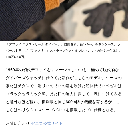
「デファイ エクストリーム ダイバー」。自動巻き。径42.5㎜。チタンケース。ラ
バーストラップ（ファブリックストラップとメタルブレスレットの計３本付属）。
149万6000円。
1969年の初代デファイをオマージュしつつも、極めて現代的な
ダイバーズウォッチに仕立てた新作がこちらのモデル。ケースの
素材はチタンで、滑り止め防止の溝を設けた逆回転防止ベゼルは
ブラックセラミック製。見た目の迫力に反して、腕につけてみる
と意外なほど軽い。復刻版と同じ600m防水機能を有するが、こ
ちらはヘリウムエスケープバルブを搭載したプロ仕様となる。
お問い合わせ:
ゼニス公式サイト