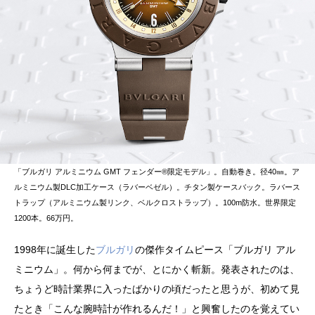
「ブルガリ アルミニウム GMT フェンダー®️限定モデル」。自動巻き。径40㎜。ア
ルミニウム製DLC加工ケース（ラバーベゼル）。チタン製ケースバック。ラバース
トラップ（アルミニウム製リンク、ベルクロストラップ）。100m防水。世界限定
1200本。66万円。
1998年に誕生した
ブルガリ
の傑作タイムピース「ブルガリ アル
ミニウム」。何から何までが、とにかく斬新。発表されたのは、
ちょうど時計業界に入ったばかりの頃だったと思うが、初めて見
たとき「こんな腕時計が作れるんだ！」と興奮したのを覚えてい