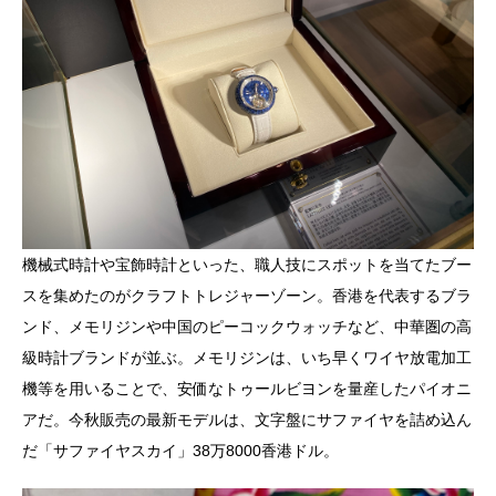
機械式時計や宝飾時計といった、職人技にスポットを当てたブー
スを集めたのがクラフトトレジャーゾーン。香港を代表するブラ
ンド、メモリジンや中国のピーコックウォッチなど、中華圏の高
級時計ブランドが並ぶ。メモリジンは、いち早くワイヤ放電加工
機等を用いることで、安価なトゥールビヨンを量産したパイオニ
アだ。今秋販売の最新モデルは、文字盤にサファイヤを詰め込ん
だ「サファイヤスカイ」38万8000香港ドル。