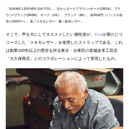
「SUKIMO LEATHER S18-TOS」。左からダークブラウン×オーク(DBOK)、ブラ
ウン×ブラック(BRBK)、オーク（OK）、ブラック（BK）。各6600円（バックル別
売り550円〜）。表／スキモレザー、裏／栃木レザー。
そこで、声を大にしてオススメしたい個性派が、
Knot
が新たにリ
リースした「スキモレザー」を使用したストラップである。これ
は創業100年以上の歴史を誇る東京・台東区の老舗皮革工芸店
「大久保商店」とのコラボレーションによって実現したもの。