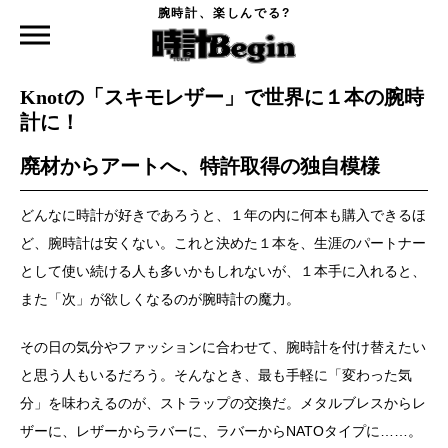
腕時計、楽しんでる?
時計Begin TOP
ニュース
Knotの「スキモレザー」で世界に１本の腕時計に！
2024.11.11
Knotの「スキモレザー」で世界に１本の腕時
計に！
廃材からアートへ、特許取得の独自模様
どんなに時計が好きであろうと、１年の内に何本も購入できるほ
ど、腕時計は安くない。これと決めた１本を、生涯のパートナー
として使い続ける人も多いかもしれないが、１本手に入れると、
また「次」が欲しくなるのが腕時計の魔力。
その日の気分やファッションに合わせて、腕時計を付け替えたい
と思う人もいるだろう。そんなとき、最も手軽に「変わった気
分」を味わえるのが、ストラップの交換だ。メタルブレスからレ
ザーに、レザーからラバーに、ラバーからNATOタイプに……。