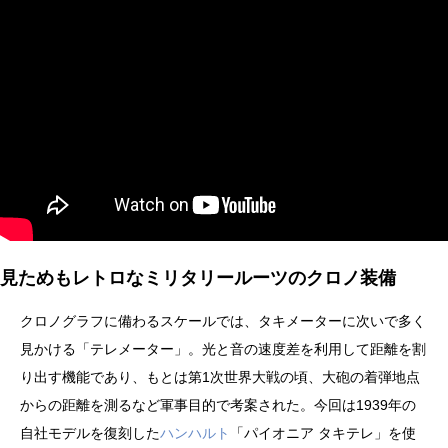
見ためもレトロなミリタリールーツのクロノ装備
クロノグラフに備わるスケールでは、タキメーターに次いで多く
見かける「テレメーター」。光と音の速度差を利用して距離を割
り出す機能であり、もとは第1次世界大戦の頃、大砲の着弾地点
からの距離を測るなど軍事目的で考案された。今回は1939年の
自社モデルを復刻した
ハンハルト
「パイオニア タキテレ」を使