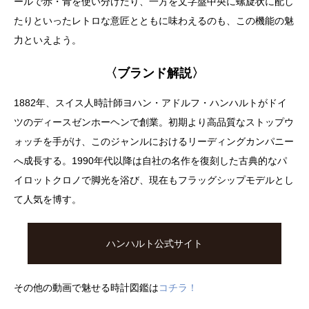
ールで赤・青を使い分けたり、一方を文字盤中央に螺旋状に配し
たりといったレトロな意匠とともに味わえるのも、この機能の魅
力といえよう。
〈ブランド解説〉
1882年、スイス人時計師ヨハン・アドルフ・ハンハルトがドイ
ツのディースゼンホーヘンで創業。初期より高品質なストップウ
ォッチを手がけ、このジャンルにおけるリーディングカンパニー
へ成長する。1990年代以降は自社の名作を復刻した古典的なパ
イロットクロノで脚光を浴び、現在もフラッグシップモデルとし
て人気を博す。
ハンハルト公式サイト
その他の動画で魅せる時計図鑑は
コチラ！