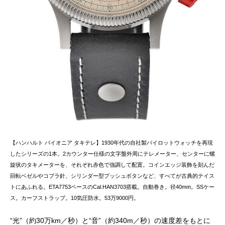
【ハンハルト パイオニア タキテレ】1930年代の自社製パイロットウォッチを再現
したシリーズの1本。2カウンター仕様の文字盤外周にテレメーター、センターに螺
旋状のタキメーターを、それぞれ赤色で強調して配置。コインエッジ装飾を刻んだ
回転ベゼルやコブラ針、シリンダー型プッシュボタンなど、すべてが古典的テイス
トにあふれる。ETA7753ベースのCal.HAN3703搭載。自動巻き。径40mm。SSケー
ス。カーフストラップ。10気圧防水。53万9000円。
“光”（約30万km／秒）と“音”（約340m／秒）の速度差をもとに