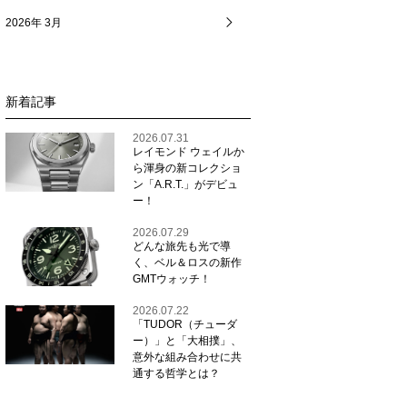
2026年 3月
新着記事
2026.07.31
レイモンド ウェイルか
ら渾身の新コレクショ
ン「A.R.T.」がデビュ
ー！
2026.07.29
どんな旅先も光で導
く、ベル＆ロスの新作
GMTウォッチ！
2026.07.22
「TUDOR（チューダ
ー）」と「大相撲」、
意外な組み合わせに共
通する哲学とは？