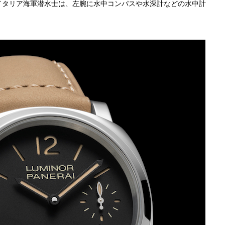
イタリア海軍潜水士は、左腕に水中コンパスや水深計などの水中計