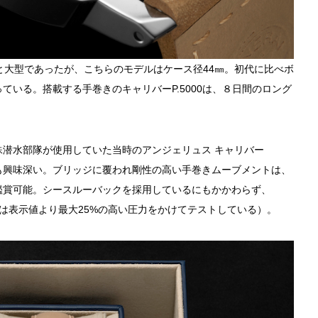
と大型であったが、こちらのモデルはケース径44㎜。初代に比べボ
ている。搭載する手巻きのキャリバーP.5000は、８日間のロング
潜水部隊が使用していた当時のアンジェリュス キャリバー
点も興味深い。ブリッジに覆われ剛性の高い手巻きムーブメントは、
鑑賞可能。シースルーバックを採用しているにもかかわらず、
際は表示値より最大25%の高い圧力をかけてテストしている）。