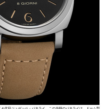
イ４代目ジュゼッペ・パネライ。この当時のパネライは、ドーム型