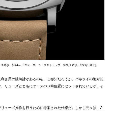
」。手巻き。径44㎜。SSケース。カーフストラップ。30気圧防水。122万1000円。
左利き用の腕時計があるのを、ご存知だろうか。パネライの絶対的
常、リューズとともにケースの３時位置にセットされているが、そ
でリューズ操作を行うために考案された仕様だ。しかし元々は、左