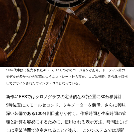
’60年代半ばに発売された415ES。いくつかのバージョンがあり、ドーフィン針の
モデルが多かったが写真のようなストレート針も存在。ロゴは当時、近代化を目指
してデザインされたウィング・ロゴとなっている。
新作415ESではクロノグラフの定番的な3時位置に30分積算計、
9時位置にスモールセコンド、タキメーターを装備。さらに興味
深い装備である100分割目盛りが付く。作業時間と生産時間の管
理と計算を容易にするために、使用される表示方法。時間はしば
しば産業時間で測定されることがあり、 このシステムでは期間