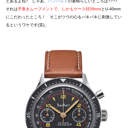
とあるよね? じゃあ、
ハンハルト
の素晴らしいところは????
それは
手巻きムーブメントで、しかもケース径39mm
とU-40mm
にこだわったところ！ そこがツウの心をバキバキに刺激してい
るというワケです(笑)。