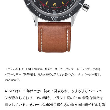
【ハンハルト 415ES】径39mm。SS ケース。カーフレザーストラップ。手巻き。
パワーリザーブ約58時間。両方向回転セラミック製ベゼル。タキメーター表示。
60万5000円。
415ESは1960年代半ばに初めて発表され、さまざまなバージョ
ンが存在しており、その当時、ブランド初の2つの特別な特徴を
導入している。その一つは60分目盛付きの両方向回転ベゼルを備