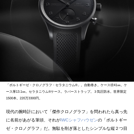
「ポルトギーゼ・クロノグラフ・セラタニウム®️」。自動巻き。ケース径41㎜。ケ
ース厚13.1㎜。セラタニウム®️ケース。ラバーストラップ。３気圧防水。世界限定
1500本。220万3300円。
現代の腕時計において「傑作クロノグラフ」を問われたら真っ先
に名前があがる筆頭、それが
IWCシャフハウゼン
の「ポルトギー
ゼ・クロノグラフ」だ。無駄を削ぎ落としたシンプルな縦２つ目