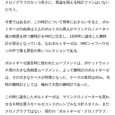
クロノグラフのカッコ良さに、異論を唱える時計ファンはいない
だろう。
今更ではあるが、この時計について簡単におさらいすると、ポル
トギーゼの由来は２人のポルトガル商人がマリンクロノメーター
級の精度を持つ腕時計をIWCに注文し、1939年に誕生した腕時
計が原点となっている。なおポルトギーゼは、IWCシャフハウゼ
ンの中で最も歴史の長いコレクションである。
ポルトギーゼ誕生時に使われたムーブメントは、ポケットウォッ
チ用の大きな高精度ムーブメント。よって腕時計のポルトギーゼ
は、その大きなケースが特徴となった。ケースの直径は42㎜。当
時の腕時計としては、極めて大型の腕時計であった。
この時に誕生したポルトギーゼは、マリンクロノメーターを思わ
せる６時位置スモールセコンドのシンプルな３針スタイル。まだ
クロノグラフではない。現行の「ポルトギーゼ・クロノグラフ」