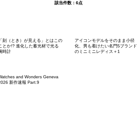
該当件数：
6点
「刻（とき）が見える」とはこの
アイコンモデルをそのまま小径
ことか!? 進化した蓄光材で光る
化、男も着けたい名門5ブランド
腕時計
のミニミニレディス＋1
Watches and Wonders Geneva
2026 新作速報 Part.9