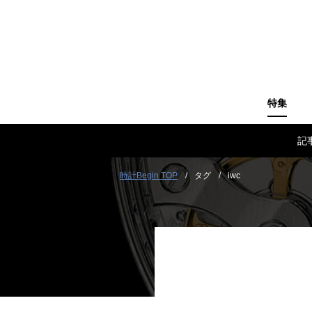
特集
記
時計Begin TOP
タグ
iwc