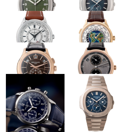
プレシャスなミリタリー
グラデーションダイヤル
PATEK PHILIPPE
PATEK PHILIPPE
アクアノート Ref.5168
ノーチラス年次カレンダー
Ref.5726/1A
革新的自動巻きを初搭載
工芸美を湛える特別な１本
PATEK PHILIPPE
PATEK PHILIPPE
カラトラバ・ウィークリー・カ
ワールドタイム Ref.5231
レンダー Ref.5212A
シックな色香を放つ
得意の機構にレギュレーターを
PATEK PHILIPPE
PATEK PHILIPPE
年次カレンダー搭載 クロノグ
レギュレーター・年次カレンダ
ラフ Ref.5905
ー Ref.5235
ネイビーで醸し出す気品あるレトロ
メゾン最薄永久カレンダー
感
PATEK PHILIPPE
PATEK PHILIPPE
ノーチラス 永久カレンダー
クロノグラフ Ref.5172
Ref.5740/1