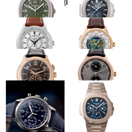
関連時計
プレシャスなミリタリー
グラデーションダイヤル
PATEK PHILIPPE
PATEK PHILIPPE
アクアノート Ref.5168
ノーチラス年次カレンダー
Ref.5726/1A
革新的自動巻きを初搭載
工芸美を湛える特別な１本
PATEK PHILIPPE
PATEK PHILIPPE
カラトラバ・ウィークリー・カ
ワールドタイム Ref.5231
レンダー Ref.5212A
シックな色香を放つ
得意の機構にレギュレーターを
PATEK PHILIPPE
PATEK PHILIPPE
年次カレンダー搭載 クロノグ
レギュレーター・年次カレンダ
ラフ Ref.5905
ー Ref.5235
ネイビーで醸し出す気品あるレトロ
メゾン最薄永久カレンダー
感
PATEK PHILIPPE
PATEK PHILIPPE
ノーチラス 永久カレンダー