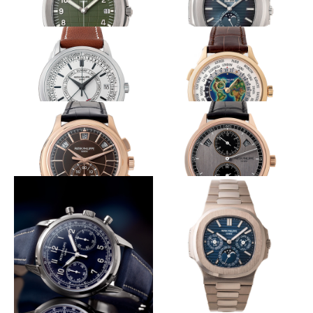
プレシャスなミリタリー
グラデーションダイヤル
PATEK PHILIPPE
PATEK PHILIPPE
アクアノート Ref.5168
ノーチラス年次カレンダー
Ref.5726/1A
革新的自動巻きを初搭載
工芸美を湛える特別な１本
PATEK PHILIPPE
PATEK PHILIPPE
カラトラバ・ウィークリー・カ
ワールドタイム Ref.5231
レンダー Ref.5212A
シックな色香を放つ
得意の機構にレギュレーターを
PATEK PHILIPPE
PATEK PHILIPPE
年次カレンダー搭載 クロノグ
レギュレーター・年次カレンダ
ラフ Ref.5905
ー Ref.5235
ネイビーで醸し出す気品あるレトロ
メゾン最薄永久カレンダー
感
PATEK PHILIPPE
PATEK PHILIPPE
ノーチラス 永久カレンダー
クロノグラフ Ref.5172
Ref.5740/1