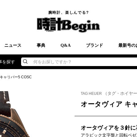
腕時計、楽しんでる?
ニュース
事典
Q&A
ブランド
最新号の
事を探す
何をお探しですか？
キャリバー5 COSC
（タグ・ホイヤ
TAG HEUER
オータヴィア キャ
オータヴィアを３針に
アラビック文字盤と回転ベゼ