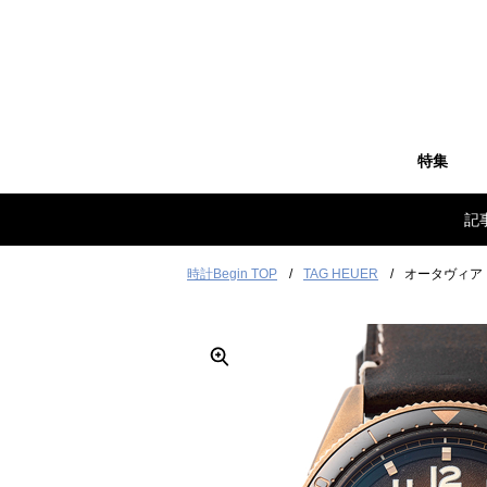
特集
記
時計Begin TOP
TAG HEUER
オータヴィア 