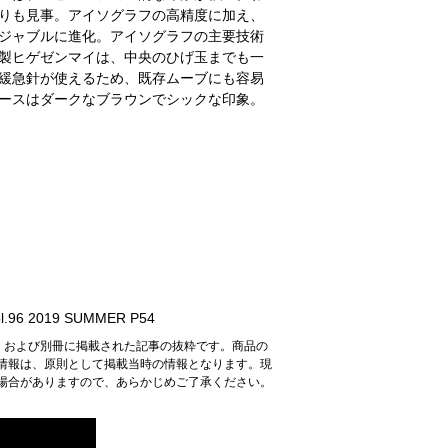
りも見事。アイソグラフの高精度に加え、
ジャブルに進化。アイソグラフの主要技術
製ヒゲゼンマイは、中央のひげ玉までも一
緩急針が使えるため、既存ムーブにも容易
ースはダークなブラウンでシックな印象。
.96 2019 SUMMER P54
n』および別冊に掲載された記事の抜粋です。商品の
情報は、原則として掲載当時の情報となります。現
場合がありますので、あらかじめご了承ください。