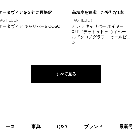
オータヴィアを３針に再解釈
高精度を追求した特別な1本
TAG HEUER
TAG HEUER
オータヴィア キャリバー5 COSC
カレラ キャリバー ホイヤー
02T〝テットゥドゥ ヴィペー
ル〞クロノグラフ トゥールビヨ
ン
すべて見る
ニュース
事典
Q&A
ブランド
最新