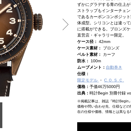
ずかにグラデする青の仕上が
ストラップもインターチェン
であるカーボンコンポジット
体成型。シリコンとは違って
に搭載ができる。ブロンズケ
直営店・ギャラリー限定。
ケース径：
42mm
ケース素材：
ブロンズ
ベルト素材：
カーフ
防水：
100m
ムーブメント：
自動巻き
仕様：
限定モデル
C.Ｏ.Ｓ.Ｃ.
価格：
予価46万5000円
出典：
時計Begin 別冊付録 vol
※掲載記事は、雑誌『時計Begi
価格や問い合わせ先、仕様などの
在の仕様や価格、情報とは異なる