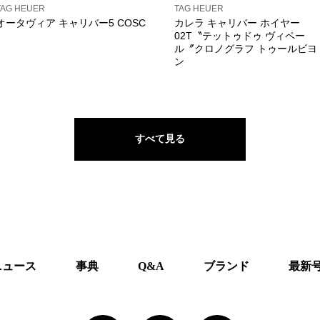
TAG HEUER
TAG HEUER
オータヴィア キャリバー5 COSC
カレラ キャリバー ホイヤー
02T〝テットゥドゥ ヴィペー
ル〞クロノグラフ トゥールビヨ
ン
すべて見る
ニュース
事典
Q&A
ブランド
最新