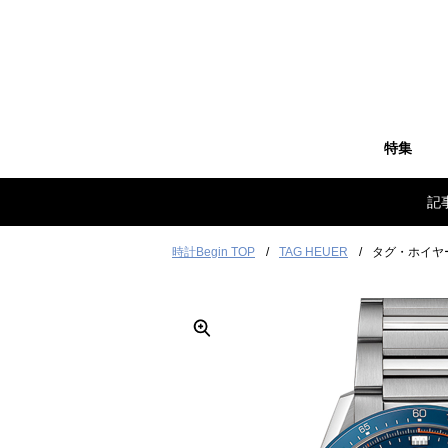
特集
記
時計Begin TOP
TAG HEUER
タグ・ホイヤー