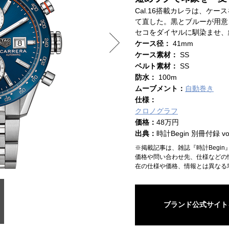
Cal.16搭載カレラは、ケ
て直した。黒とブルーが用意
セコをダイヤルに馴染ませ、
ケース径：
41mm
ケース素材：
SS
ベルト素材：
SS
防水：
100m
ムーブメント：
自動巻き
仕様：
クロノグラフ
価格：
48万円
出典：
時計Begin 別冊付録 vol
※掲載記事は、雑誌『時計Begi
価格や問い合わせ先、仕様などの
在の仕様や価格、情報とは異なる
ブランド公式サイト