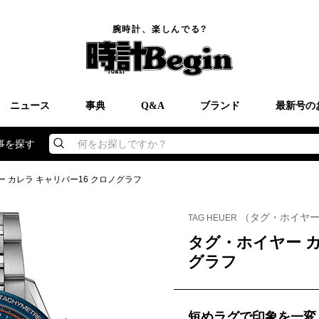
腕時計、楽しんでる?
ニュース
事典
Q&A
ブランド
最新号の
事を探す
何をお探しですか？
 カレラ キャリバー16 クロノグラフ
（タグ・ホイヤ
TAG HEUER
タグ・ホイヤー カ
グラフ
短めラグで印象を一変