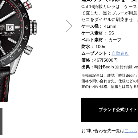
Cal.16搭載カレラは、ケ
て直した。黒とブルーが用意
セコをダイヤルに馴染ませ、
ケース径：
41mm
ケース素材：
SS
ベルト素材：
カーフ
防水：
100m
ムーブメント：
自動巻き
価格：
46万5000円
出典：
時計Begin 別冊付録 vol
※掲載記事は、雑誌『時計Begi
価格や問い合わせ先、仕様などの
在の仕様や価格、情報とは異なる
ブランド公式サイト
お問い合わせ先一覧は
こちら