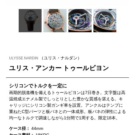
（ユリス・ナルダン）
ULYSSE NARDIN
ユリス・アンカー トゥールビヨン
シリコンでトルクを一定に
画期的脱進機を備えるトゥールビヨンは7日巻き。文字盤は高
温焼成エナメル製でしっとりとした豊かな質感を湛える。キ
ャリッジにシリコン製ガンギ車を設置。アンクルはテンプに
重ねたC型パーツと板バネとの一体成形。板バネの弾性による
均一なトルクで調速しながら1分間で1周する。限定18本。
ケース径：
44mm
ケース素材：
18KRG