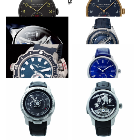
関連時計
裏蓋に水雷艇が潜むミリタリー時計
裏蓋に水雷艇が潜むミリタリー時計
ULYSSE NARDIN
ULYSSE NARDIN
マリーン トルピユール ミリタ
マリーン トルピユール ミリタ
リー
リー
腕の上で大型船が青い海原を走る
テンプもシリコン製に
ULYSSE NARDIN
ULYSSE NARDIN
マリーン メガヨット
フリーク ビジョン
ハンマーヘッドシャークが深海への
古典に潜む最新素材の脱進機
案内役
ULYSSE NARDIN
ULYSSE NARDIN
クラシコ エナメル
ダイバー ディープ ダイブ
デイト表示も初搭載
文字盤はアルプス花崗岩
ULYSSE NARDIN
ULYSSE NARDIN
フリーク ラボ
ミニッツリピーター ハンニバ
ル