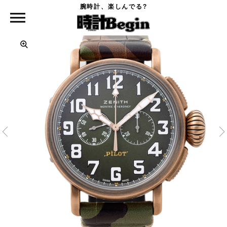
腕時計、楽しんでる?
時計Begin TOP
ZENITH
パイロット タイプ20 クロノグラフ アドベンチャー