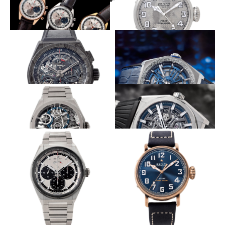
1969年モデル、3色の金でそろい踏
文字盤は戦闘機の機体のよう
み
ZENITH
ZENITH
パイロット タイプ20 シルバー
エル・プリメロ A386 リバイバ
ル
超軽量1/100秒クロノグラフ
よりハイビートにオシレーターが進
化
ZENITH
ZENITH
デファイ エル・プリメロ21 カ
ーボン
デファイ インベンター
重力を味方に高精度を得る
シンプルな機構を大胆な外観に託す
ZENITH
ZENITH
デファイ ゼロG
デファイ クラシック
黒ベゼルで引き締まるソリッドなパ
武骨なブロンズケースに気品を添え
ンダ顔
る青文字盤
ZENITH
ZENITH
デファイ エル・プリメロ 21
パイロット タイプ20 エクスト