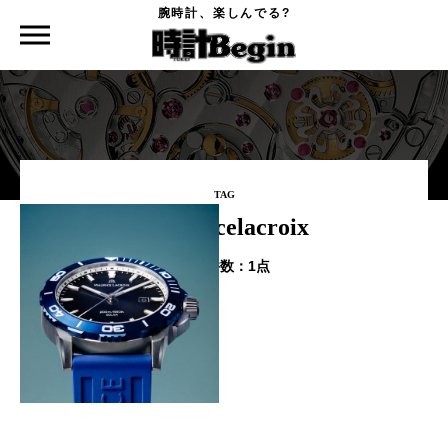
腕時計、楽しんでる?
時計Begin TOP
タグ
mauricelacroix
TAG
#mauricelacroix
該当件数：
1点
モーリス・ラクロアのポントス
からコレクション初のソーラー
クオーツ搭載モデルが誕生