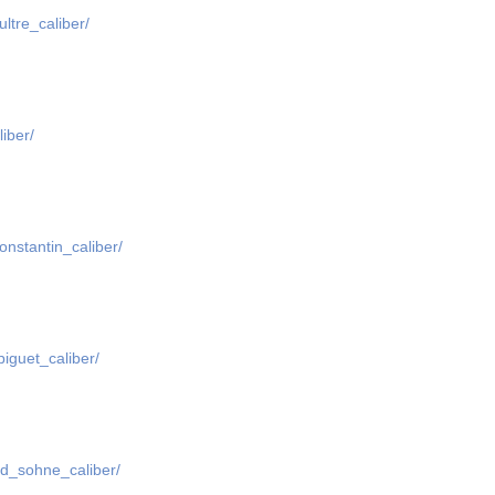
ultre_caliber/
iber/
onstantin_caliber/
piguet_caliber/
nd_sohne_caliber/