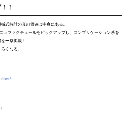
ブ！！
機械式時計の真の価値は中身にある。
マニュファクチュールをピックアップし、コンプリケーション系を
報を一挙掲載！
しろくなる。
aliber/
r/