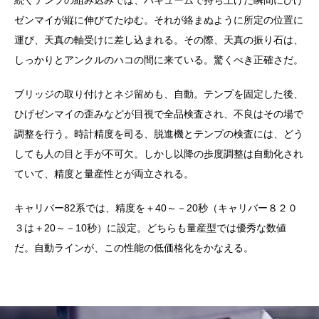
ゼンマイが縦に伸びてたゆむ。それが絡まぬように所定の位置に
運び、天真の軸受けに差し込まれる。その際、天真の振り石は、
しっかりとアンクルのハコの間に来ている。驚くべき正確さだ。
ブリッジの取り付けとネジ留めも、自動。テンプを固定した後、
ひげゼンマイの歪みなどが目視で全品検査され、不良はその場で
調整を行う。時計精度を司る、脱進機とテンプの検査には、どう
しても人の目と手が不可欠。しかし以降の歩度調整は自動化され
ていて、精度と量産性とが両立される。
キャリバー82系では、精度を＋40～－20秒（キャリバー８２０
３は＋20～－10秒）に設定。どちらも量産型では優秀な数値
だ。自動ラインが、この性能の低価格化をかなえる。