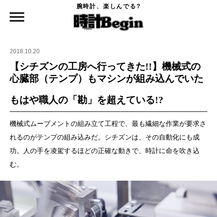
腕時計、楽しんでる?
時計Begin TOP
特集
【シチズンの工房へ行ってきた!!】機械式の心臓部（テンプ）もマシンが組み込んでい
た
2018.10.20
【シチズンの工房へ行ってきた!!】機械式の
心臓部（テンプ）もマシンが組み込んでいた
もはや職人の「勘」を超えている!?
機械式ムーブメントの組み立て工程で、最も繊細な作業が要求さ
れるのがテンプの組み込みだ。シチズンは、その自動化にも成
功。人の手を凌駕するほどの正確な動きで、時計に命を吹き込
む。