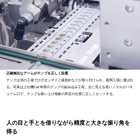
正確無比なアームがテンプを正しく設置
テンプは別の工場でひげゼンマイと緩急針などが取り付けられ、殿岡工場に運ばれ
る。写真は上位機Cal.90系のテンプの組み込み工程。左に見える黒いノズルがバキ
ューム口で、テンプを吸い上げ地板の所定の位置に正しくセットする。
人の目と手とを借りながら精度と大きな振り角を
得る