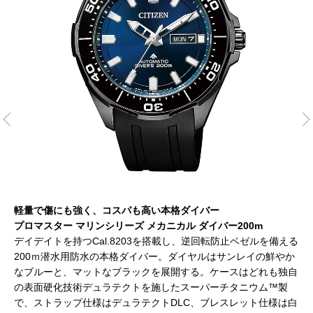
軽量で傷にも強く、コスパも高い本格ダイバー
チ
プロマスター マリンシリーズ メカニカル ダイバー200m
デイデイトを持つCal.8203を搭載し、逆回転防止ベゼルを備える
200ｍ潜水用防水の本格ダイバー。ダイヤルはサンレイの鮮やか
なブルーと、マットなブラックを展開する。ケースはどれも独自
の表面硬化技術デュラテクトを施したスーパーチタニウム™製
で、ストラップ仕様はデュラテクトDLC、ブレスレット仕様は白