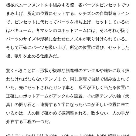
機械式ムーブメントを手組みする際、各パーツをピンセットでつ
まみ上げ、所定の位置にセットする。シチズンの自動製造ライン
で、ピンセットに代わってパーツを持ち上げ、セットしているの
はバキューム。各マシンのロボットアームには、それぞれが扱う
パーツのサイズや形状に合わせたノズルが取り付けられている。
そして正確にパーツを吸い上げ、所定の位置に運び、セットした
後、吸引を止める仕組みだ。
驚くべきことに、形状が複雑な脱進機のアンクルや繊細に取り扱
わなければならないテンプまで、同じ原理で自動で組み込まれて
いた。先にセットされたガンギ車と、爪石が正しく当たる位置に
正確にロボットアームがアンクルを設置。その際テンプの軸（天
真）の振り石と、連携するＹ字になったハコが正しい位置に来て
いるかは、人の目で確かめて微調整される。数少ない、人の手が
介在する工程の一つだ。
続くテンプの組み込みでは、バキュームで持ち上げた瞬間にひげ