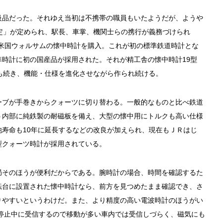
級品だった。それゆえ当初は不携帯の職員もいたようだが、ようや
定」が定められ、駅長、車掌、機関士らの携行が義務づけられ
が米国ウォルサムの懐中時計を購入。これが初の標準鉄道時計とな
時計に初の国産品が採用された。それが精工舎の懐中時計19型
も続き、機能・仕様を進化させながら作られ続ける。
ーブが手巻きからクォーツに切り替わる。一般的なものと比べ鉄道
う内部に純鉄製の耐磁板を備え、大型の懐中用にトルクも高い仕様
寿命も10年に延長するなどの改良が加えられ、現在もＪＲはじ
型クォーツ時計が採用されている。
局そのほうが便利だからである。腕時計の場合、時間を確認するた
転台に設置された懐中時計なら、前方を見つめたまま確認でき、さ
りやすいというわけだ。また、より精度の高い電波時計のほうがい
停止中に受信するので移動が多い車内では受信しづらく、磁気にも