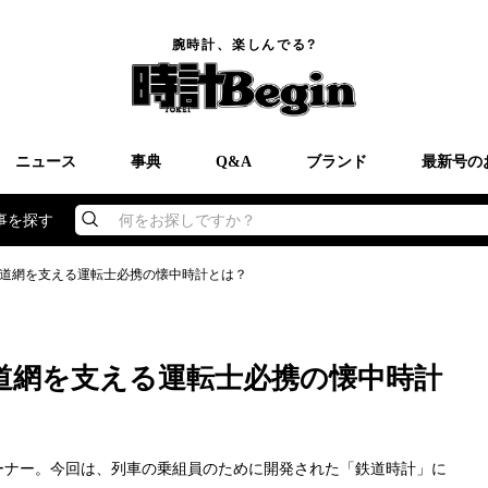
腕時計、楽しんでる?
ニュース
事典
Q&A
ブランド
最新号の
事を探す
何をお探しですか？
道網を支える運転士必携の懐中時計とは？
道網を支える運転士必携の懐中時計
ーナー。今回は、列車の乗組員のために開発された「鉄道時計」に