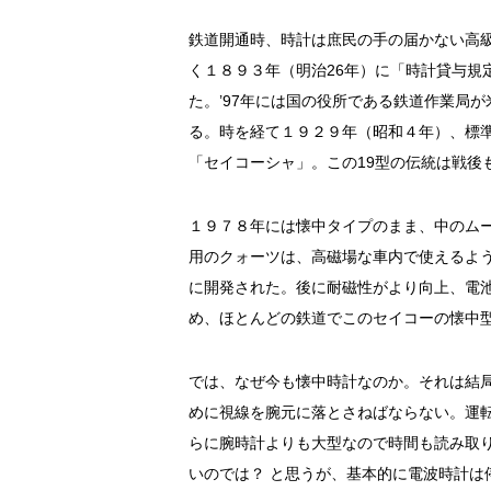
鉄道開通時、時計は庶民の手の届かない高
く１８９３年（明治26年）に「時計貸与規
た。’97年には国の役所である鉄道作業局
る。時を経て１９２９年（昭和４年）、標準
「セイコーシャ」。この19型の伝統は戦後
１９７８年には懐中タイプのまま、中のム
用のクォーツは、高磁場な車内で使えるよ
に開発された。後に耐磁性がより向上、電池
め、ほとんどの鉄道でこのセイコーの懐中
では、なぜ今も懐中時計なのか。それは結
めに視線を腕元に落とさねばならない。運
らに腕時計よりも大型なので時間も読み取
いのでは？ と思うが、基本的に電波時計は