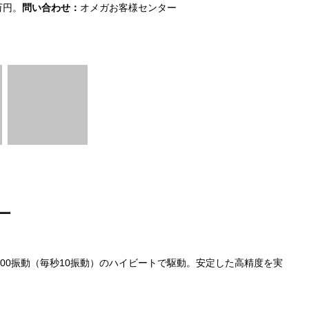
万円。
問い合わせ：
オメガお客様センター
き。径43.
ター
ー
000振動（毎秒10振動）のハイビートで駆動。安定した高精度を実