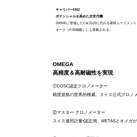
キャリバー4302
ポテンシャルを高めた次世代機
2005年に登場したCal.3120に代わる基幹ムーブメ
オーク（P.36掲載）にも搭載される。
OMEGA
高精度＆高耐磁性を
実現
①COSC認定クロノメーター
精度規格の世界的権威、スイス公式クロノメ
②マスター クロノメーター
スイス連邦計量•認定局、METASとオメ