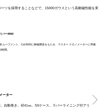
ーツを採用することなどで、15000ガウスという高耐磁性能を実
バー8900
ムーブメント、Cal.8500に耐磁構造をもたせ、マスター クロノメーターに準拠
60時間。
メーター
シーマスタ
飽和潜水対
。自動巻き。径41㎜。SSケース。ラバーライニング付アリ
発色が困難