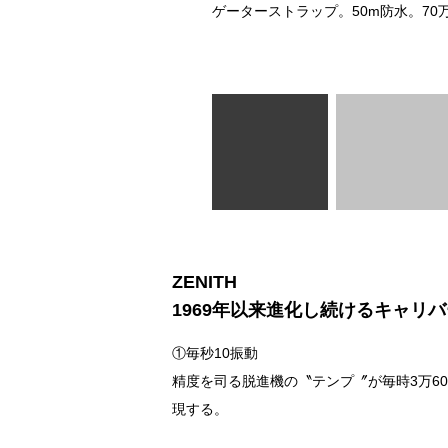
い合わせ：
オメガお客様センター
ゲーターストラップ。50m防水。70
ZENITH
1969年以来
進化し続けるキャリバ
①毎秒10振動
精度を司る脱進機の〝テンプ〞が毎時3万6
現する。