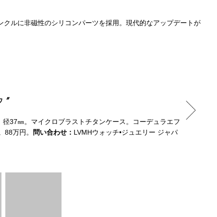
アンクルに非磁性のシリコンパーツを採用。現代的なアップデートが
ウ〞
パイロット 
トレンディ
き。径37㎜。マイクロブラストチタンケース。コーデュラエフ
2カウンタ
。88万円。
問い合わせ：
LVMHウォッチ•ジュエリー ジャパ
ス。ヌバッ
ジャパン 