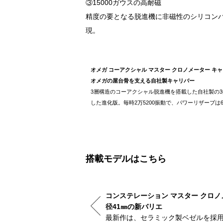
③15000ガウスの高耐磁
精度の要となる脱進機に非磁性のシリコンパ
現。
オメガ コーアクシャル マスター クロノメーター キャリ
オメガの屋台骨を支える自社製キャリバー
3層構造のコーアクシャル脱進機を搭載した自社製の3針
した進化版。毎時2万5200振動で、パワーリザーブは
搭載モデルはこちら
コンステレーション マスター クロノ
径41㎜の新バリエ
初のモデル。自動巻き。径39㎜。
最新作は、セラミック製ベゼルを採用