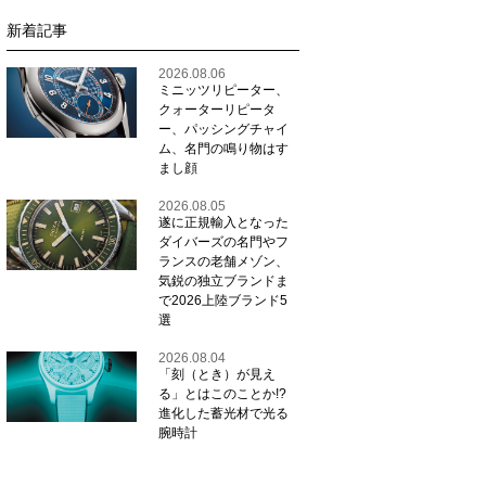
新着記事
2026.08.06
ミニッツリピーター、
クォーターリピータ
ー、パッシングチャイ
ム、名門の鳴り物はす
まし顔
2026.08.05
遂に正規輸入となった
ダイバーズの名門やフ
ランスの老舗メゾン、
気鋭の独立ブランドま
で2026上陸ブランド5
選
2026.08.04
「刻（とき）が見え
る」とはこのことか!?
進化した蓄光材で光る
腕時計