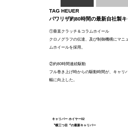
TAG HEUER
パワリザ約80時間の
最新自社製キ
①垂直クラッチ＆コラムホイール
クロノグラフの伝達、及び制御機構にマニ
ムホイールを採用。
②約80時間連続駆動
フル巻き上げ時からの駆動時間が、キャリバー
幅に向上した。
キャリバー ホイヤー02
〝横三つ目〞の最新キャリバー