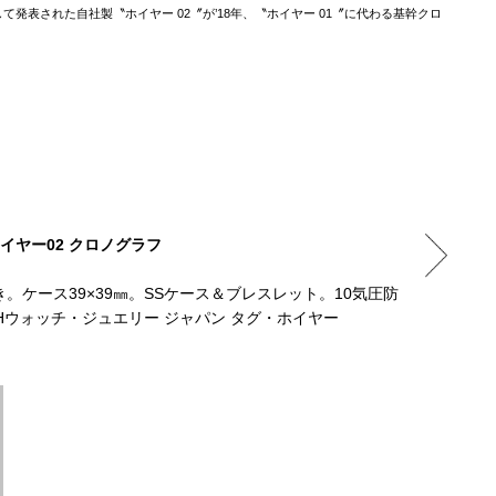
て発表された自社製〝ホイヤー 02〞が’18年、〝ホイヤー 01〞に代わる基幹クロ
イヤー02 クロノグラフ
タグ・ホイヤ
エレガンス
。ケース39×39㎜。SSケース＆ブレスレット。10気圧防
1963年
MHウォッチ・ジュエリー ジャパン タグ・ホイヤー
水。57万5