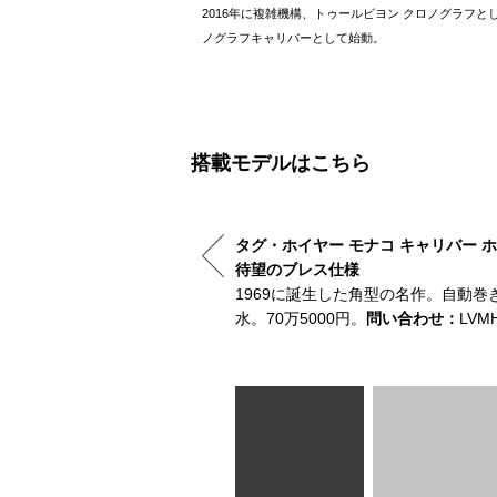
2016年に複雑機構、トゥールビヨン クロノグラフとし
ノグラフキャリバーとして始動。
搭載モデルはこちら
タグ・ホイヤー モナコ キャリバー ホ
待望のブレス仕様
ース＆ブレスレット。10気圧防
1969に誕生した角型の名作。自動巻き
ジャパン タグ・ホイヤー
水。70万5000円。
問い合わせ：
LV